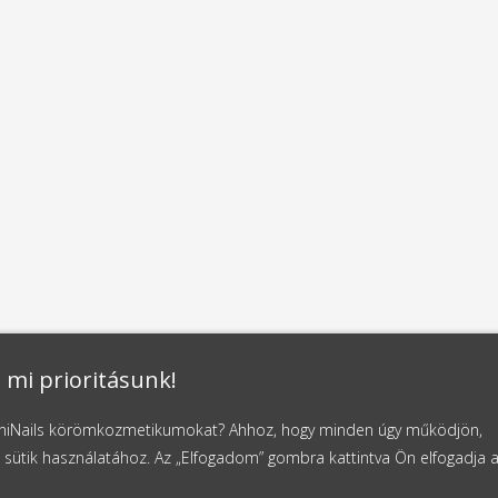
 mi prioritásunk!
NaniNails körömkozmetikumokat? Ahhoz, hogy minden úgy működjön,
 sütik használatához. Az „Elfogadom” gombra kattintva Ön elfogadja 