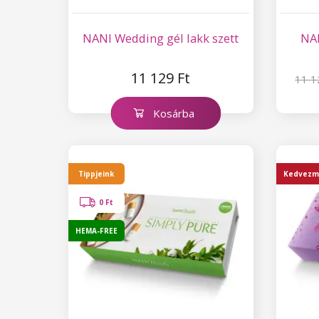
NANI Wedding gél lakk szett
NAN
11 129 Ft
11 1
Kosárba
Tippjeink
Kedvezm
0 Ft
HEMA-FREE