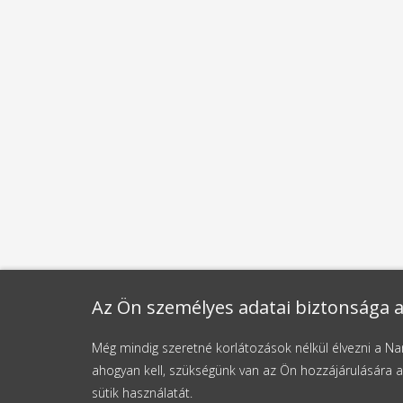
Az Ön személyes adatai biztonsága a
Még mindig szeretné korlátozások nélkül élvezni a 
ahogyan kell, szükségünk van az Ön hozzájárulására a
sütik használatát.