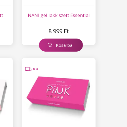
tt
NANI gél lakk szett Essential
8 999 Ft
Kosárba
0 Ft