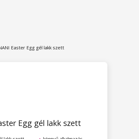
NANI Easter Egg gél lakk szett
ster Egg gél lakk szett
l lakk szett
könnyű alkalmazás