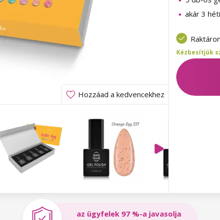
akár 3 hét
Raktáro
Kézbesítjük s
Hozzáad a kedvencekhez
az ügyfelek 97 %-a javasolja