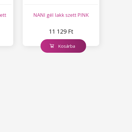
ett
NANI gél lakk szett PINK
11 129 Ft
Kosárba