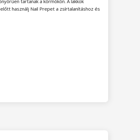
önyörűen tartanak a körmökön. A lakkok
lőtt használj Nail Prepet a zsírtalanításhoz és