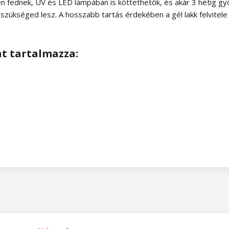
en fednek, UV és LED lámpában is köttethetők, és akár 3 hétig gy
szükséged lesz. A hosszabb tartás érdekében a gél lakk felvitele e
at tartalmazza: