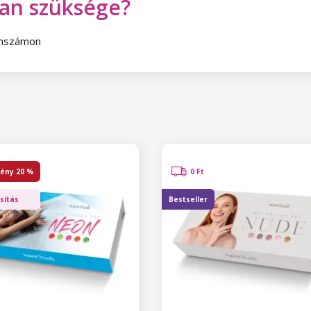
van szüksége?
fonszámon
ény
20 %
0 Ft
sítás
Bestseller