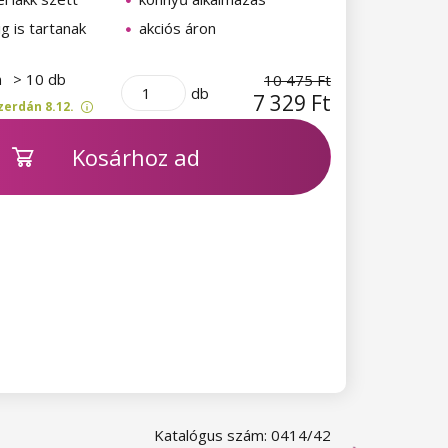
ig is tartanak
akciós áron
n
> 10 db
10 475 Ft
db
7 329 Ft
zerdán 8.12.
Kosárhoz ad
Katalógus szám: 0414/42