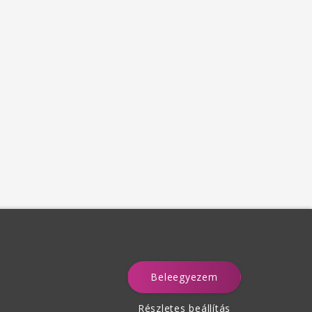
Beleegyezem
a
Részletes beállítás