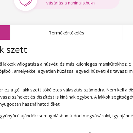
vásárlás a naninails.hu-n
Termékértékelés
k szett
 lakkok válogatása a húsvéti és más különleges manikűrökhöz. 5 db
iójából, amelyekkel egyetlen húzással egyedi húsvéti és tavaszi 
or ez a gél lakk szett tökéletes választás számodra. Nem kell a d
vaszi színeket és díszítést is kínálnak egyben. A lakkok segítség
nyugodtan használhatod őket.
, gyönyörű ajándékcsomagolásban tudod megvásárolni, így ajánd