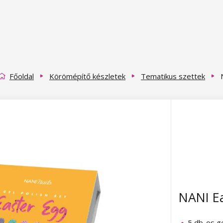
Főoldal
Körömépítő készletek
Tematikus szettek
NANI Ea
5 db-os gé