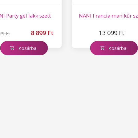
I Party gél lakk szett
NANI Francia manikűr sz
8 899 Ft
13 099 Ft
29 Ft
Kosárba
Kosárba