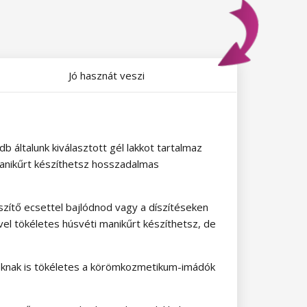
Jó hasznát veszi
 általunk kiválasztott gél lakkot tartalmaz
manikűrt készíthetsz hosszadalmas
íszítő ecsettel bajlódnod vagy a díszítéseken
ével tökéletes húsvéti manikűrt készíthetsz, de
éknak is tökéletes a körömkozmetikum-imádók