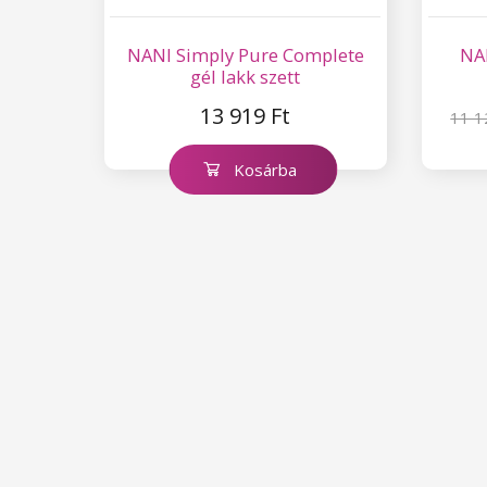
NANI Simply Pure Complete
NAN
gél lakk szett
13 919 Ft
11 1
Kosárba