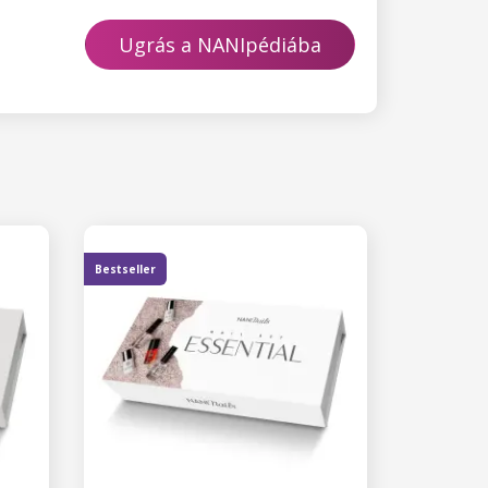
Ugrás a NANIpédiába
Bestseller