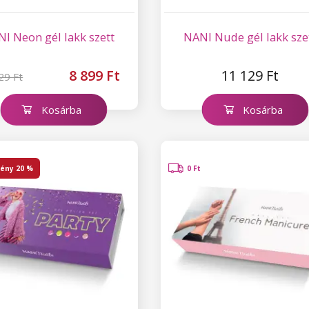
I Neon gél lakk szett
NANI Nude gél lakk sze
8 899 Ft
11 129 Ft
29 Ft
Kosárba
Kosárba
ény
20 %
0 Ft