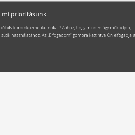
 mi prioritásunk!
NaniNails körömkozmetikumokat? Ahhoz, hogy minden úgy működjön,
 sütik használatához. Az „Elfogadom” gombra kattintva Ön elfogadja 
ldes
Ingyenes szállítás
4 órán belül
11000 Ft-tól