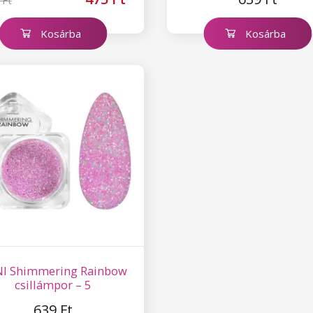
 Ft
Kosárba
Kosárba
I Shimmering Rainbow
csillámpor – 5
639 Ft