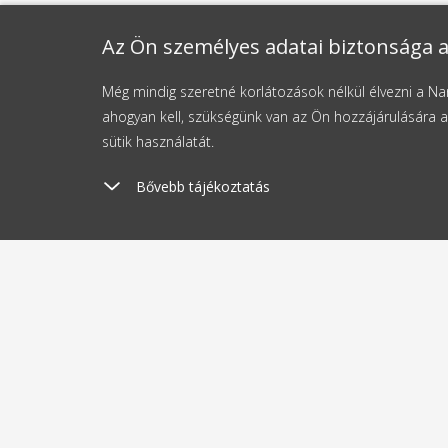
Az Ön személyes adatai biztonsága a
Még mindig szeretné korlátozások nélkül élvezni a 
ahogyan kell, szükségünk van az Ön hozzájárulására a
sütik használatát.
Bővebb tájékoztatás
Szállítási költség
Kü
1190 Ft-tól
2