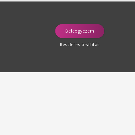
Beleegyezem
a
Részletes beállítás
Termékek visszaküldése
des 30 napon belül