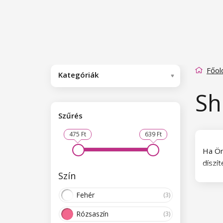
Főol
Kategóriák
Sh
Szűrés
475 Ft
639 Ft
Ha Ön
díszí
Szín
megsz
hatást
Fehér
(3)
Rózsaszín
(3)