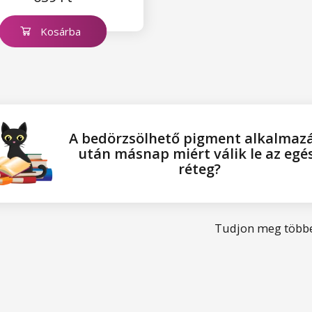
Kosárba
A bedörzsölhető pigment alkalmaz
után másnap miért válik le az egé
réteg?
Tudjon meg többe