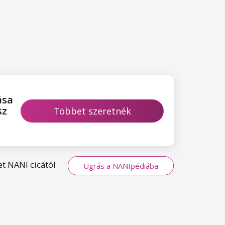
ása
sz
Többet szeretnék
megtudni
t NANI cicától
Ugrás a NANIpédiába