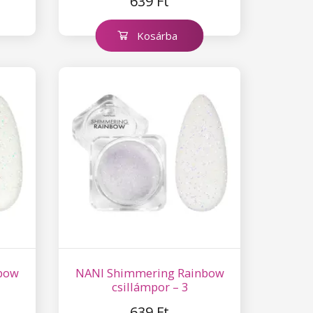
639 Ft
Kosárba
bow
NANI Shimmering Rainbow
csillámpor – 3
639 Ft