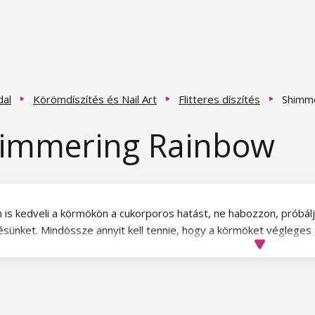
dal
Körömdíszítés és Nail Art
Flitteres díszítés
Shimm
immering Rainbow
 is kedveli a körmökön a cukorporos hatást, ne habozzon, próbál
tésünket. Mindössze annyit kell tennie, hogy a körmöket végleges g
órja a körmöket ezzel a díszítéssel, és UV/LED-lámpában megköt
 érhet el.