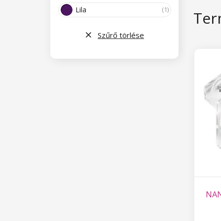
Lila
(1)
Ter
Szűrő törlése
NAN