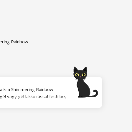
ering Rainbow
ja ki a Shimmering Rainbow
él vagy gél lakkozással festi be,
teti. Így elképesztő cukorporos