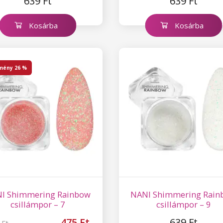
639 Ft
639 Ft
Kosárba
Kosárba
mény
26 %
I Shimmering Rainbow
NANI Shimmering Rain
csillámpor – 7
csillámpor – 9
475 Ft
639 Ft