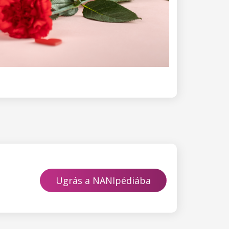
Ugrás a NANIpédiába