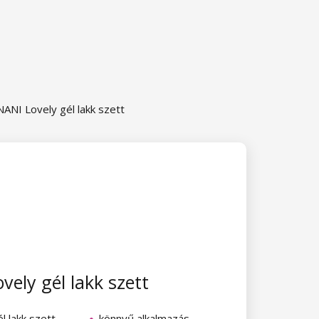
NANI Lovely gél lakk szett
vely gél lakk szett
l lakk szett
könnyű alkalmazás