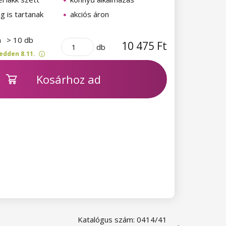
ig is tartanak
akciós áron
n
> 10 db
10 475 Ft
db
edden 8.11.
Kosárhoz ad
Katalógus szám: 0414/41