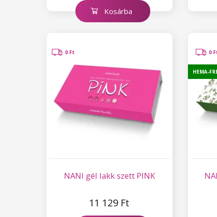
Kosárba
0 Ft
0 F
HEMA-FR
NANI gél lakk szett PINK
NAN
11 129 Ft