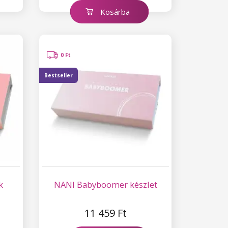
Kosárba
0 Ft
Bestseller
k
NANI Babyboomer készlet
11 459 Ft