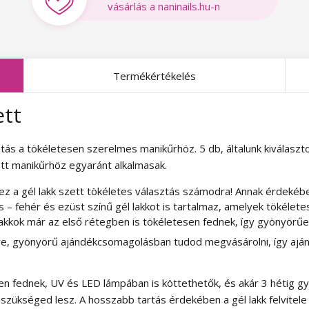
vásárlás a naninails.hu-n
Termékértékelés
ett
tás a tökéletesen szerelmes manikűrhöz. 5 db, általunk kiválaszto
tt manikűrhöz egyaránt alkalmasak.
 ez a gél lakk szett tökéletes választás számodra! Annak érdeké
 – fehér és ezüst színű gél lakkot is tartalmaz, amelyek tökélet
kkok már az első rétegben is tökéletesen fednek, így gyönyörűen
re, gyönyörű ajándékcsomagolásban tudod megvásárolni, így ajá
en fednek, UV és LED lámpában is köttethetők, és akár 3 hétig g
szükséged lesz. A hosszabb tartás érdekében a gél lakk felvitele e