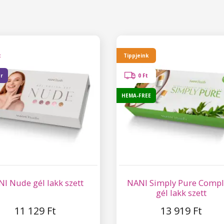
t
Tippjeink
er
0 Ft
HEMA-FREE
I Nude gél lakk szett
NANI Simply Pure Compl
gél lakk szett
11 129 Ft
13 919 Ft