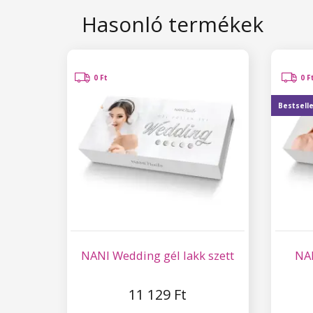
Hasonló termékek
0 Ft
0 F
Bestsell
NANI Wedding gél lakk szett
NAN
11 129 Ft