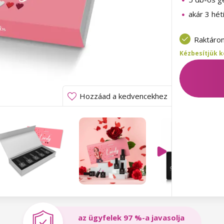
akár 3 hét
Raktáro
Kézbesítjük k
Hozzáad a kedvencekhez
az ügyfelek 97 %-a javasolja