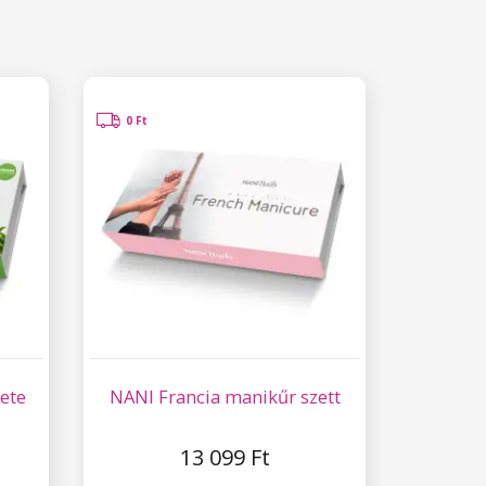
0 Ft
ete
NANI Francia manikűr szett
13 099 Ft