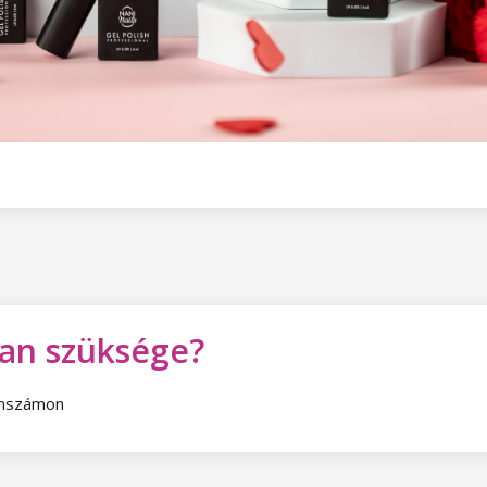
van szüksége?
fonszámon