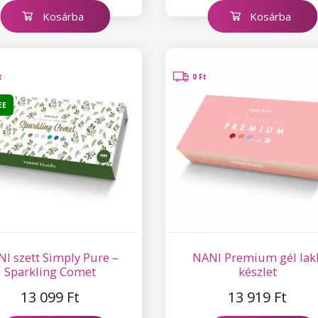
Kosárba
Kosárba
t
0 Ft
EE
I szett Simply Pure –
NANI Premium gél lak
Sparkling Comet
készlet
13 099 Ft
13 919 Ft