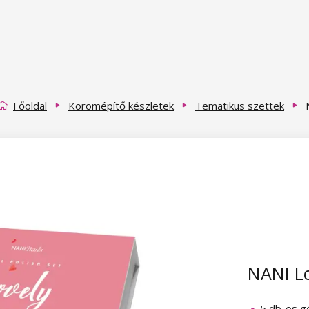
Főoldal
Körömépítő készletek
Tematikus szettek
NANI Lo
5 db-os gé