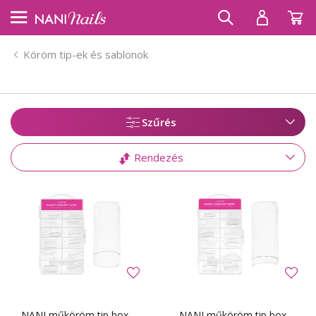
Köröm tip-ek és sablonok
Szűrés
Rendezés
NANI műköröm tip box,
NANI műköröm tip box,