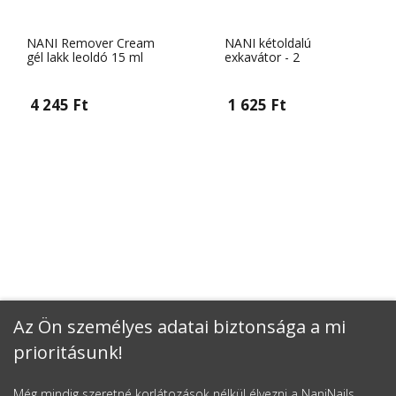
NANI Remover Cream
NANI kétoldalú
gél lakk leoldó 15 ml
exkavátor - 2
4 245 Ft
1 625 Ft
Az Ön személyes adatai biztonsága a mi
prioritásunk!
Még mindig szeretné korlátozások nélkül élvezni a NaniNails