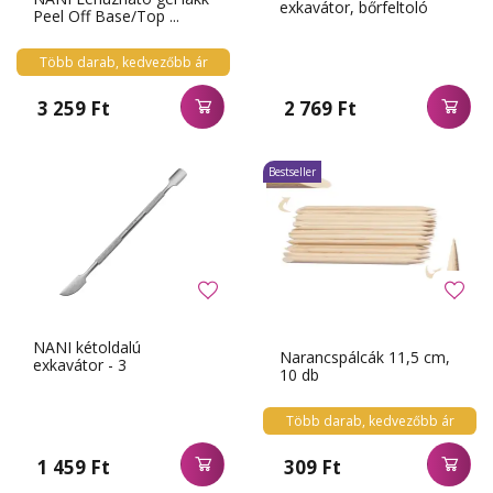
exkavátor, bőrfeltoló
Peel Off Base/Top ...
Több darab, kedvezőbb ár
3 259 Ft
2 769 Ft
Bestseller
NANI kétoldalú
Narancspálcák 11,5 cm,
exkavátor - 3
10 db
Több darab, kedvezőbb ár
1 459 Ft
309 Ft