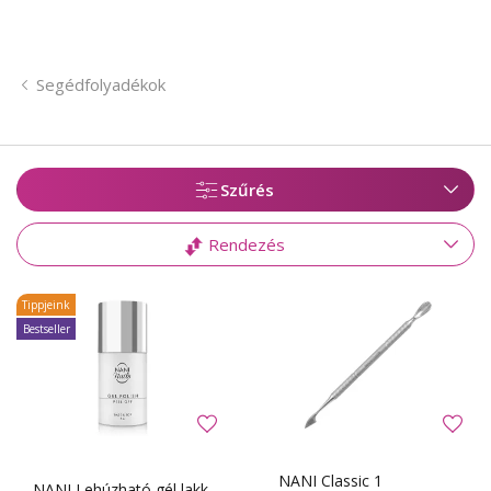
Segédfolyadékok
Szűrés
Rendezés
Tippjeink
Bestseller
NANI Classic 1
NANI Lehúzható gél lakk