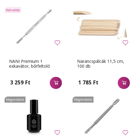
Kiárusítás
NANI Premium 1
Narancspálcák 11,5 cm,
exkavátor, bőrfeltoló
100 db
3 259 Ft
1 785 Ft
Megrendelve
Megrendelve