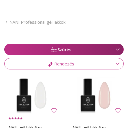
NANI Professional gél lakkok
Szűrés
Rendezés
NANI gél lakk 6 ml -
NANI gél lakk 6 ml –