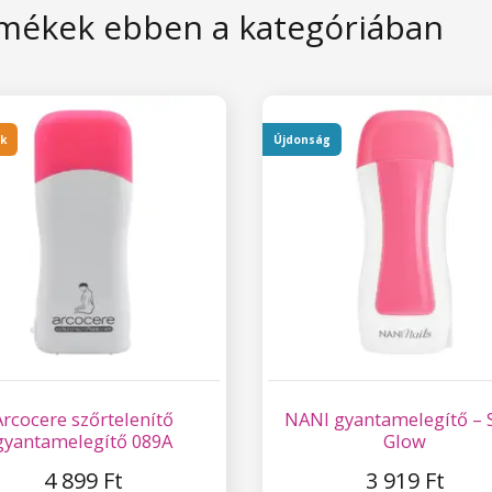
mékek ebben a kategóriában
nk
Újdonság
Arcocere szőrtelenítő
NANI gyantamelegítő – S
gyantamelegítő 089A
Glow
4 899 Ft
3 919 Ft