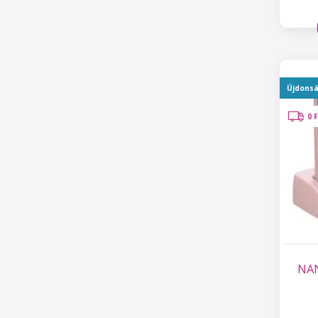
Újdons
0 
NAN