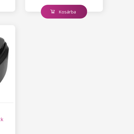
Kosárba
ck