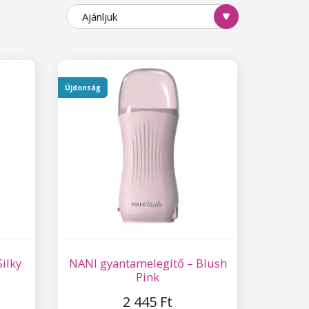
Ajánljuk
Újdonság
ilky
NANI gyantamelegítő – Blush
Pink
2 445 Ft