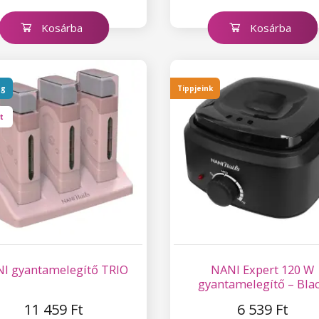
Kosárba
Kosárba
ág
Tippjeink
Ft
I gyantamelegítő TRIO
NANI Expert 120 W
gyantamelegítő – Bla
11 459 Ft
6 539 Ft