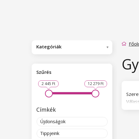
Főol
Kategóriák
Gy
Szűrés
2 445 Ft
12 279 Ft
Szere
Válas
Címkék
Újdonságok
Tippjeink