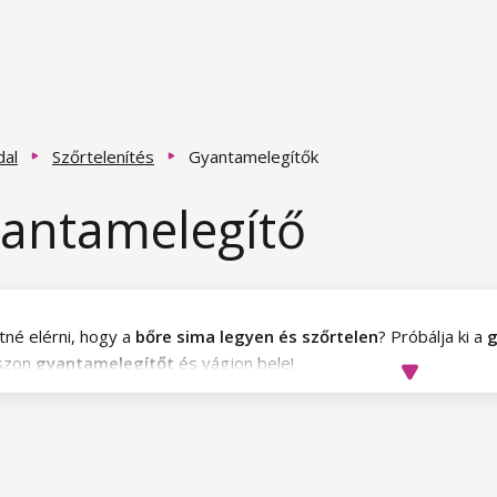
dal
Szőrtelenítés
Gyantamelegítők
antamelegítő
tné elérni, hogy a
bőre sima legyen és szőrtelen
? Próbálja ki a
g
szon
gyantamelegítőt
és vágjon bele!