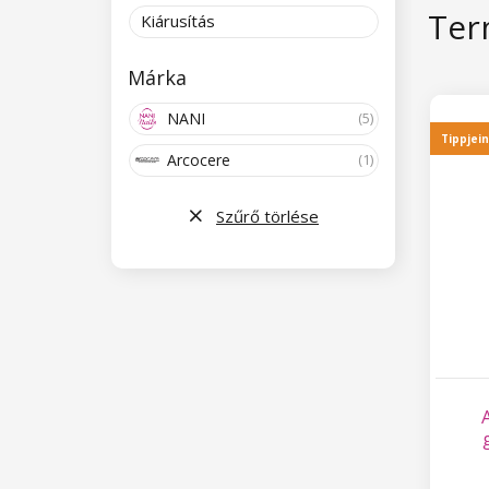
Ter
Kiárusítás
Márka
NANI
(5)
Tippjei
Arcocere
(1)
Szűrő törlése