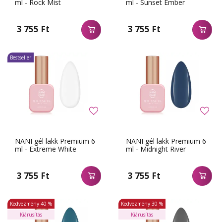
ml - Rock Mist
ml - Sunset Ember
3 755 Ft
3 755 Ft
Bestseller
NANI gél lakk Premium 6
NANI gél lakk Premium 6
ml - Extreme White
ml - Midnight River
3 755 Ft
3 755 Ft
Kedvezmény
40 %
Kedvezmény
30 %
Kiárusítás
Kiárusítás