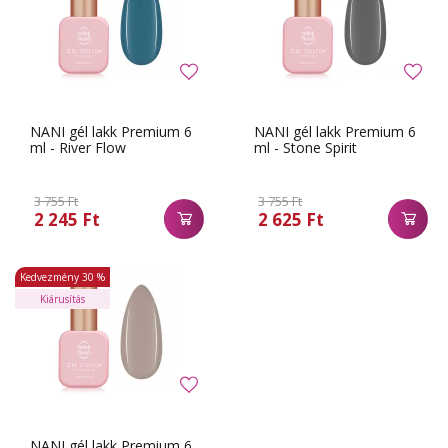
NANI gél lakk Premium 6
NANI gél lakk Premium 6
ml - River Flow
ml - Stone Spirit
3 755 Ft
3 755 Ft
2 245 Ft
2 625 Ft
Kedvezmény
30 %
Kiárusítás
NANI gél lakk Premium 6