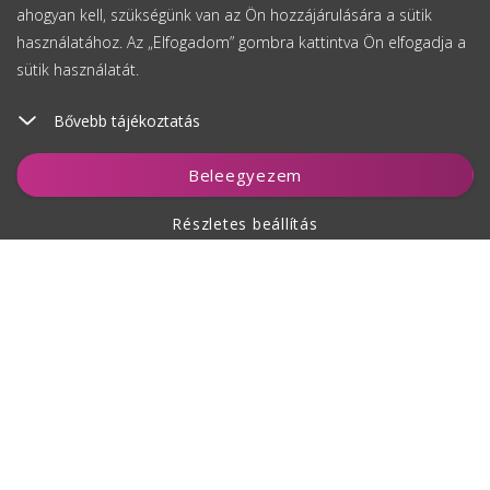
ahogyan kell, szükségünk van az Ön hozzájárulására a sütik
használatához. Az „Elfogadom” gombra kattintva Ön elfogadja a
sütik használatát.
Bővebb tájékoztatás
Beleegyezem
Részletes beállítás