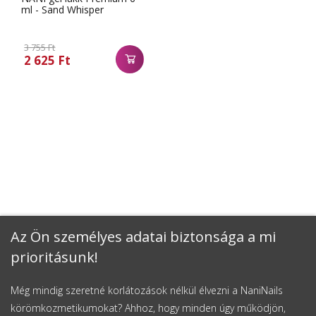
ml - Sand Whisper
3 755 Ft
2 625 Ft
Az Ön személyes adatai biztonsága a mi
prioritásunk!
Még mindig szeretné korlátozások nélkül élvezni a NaniNails
körömkozmetikumokat? Ahhoz, hogy minden úgy működjön,