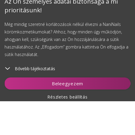
Az Ön személyes adatai biztonsága a mi
prioritásunk!
Még mindig szeretné korlátozások nélkül élvezni a NaniNails
körömkozmetikumokat? Ahhoz, hogy minden úgy működjön,
ahogyan kell, szükségünk van az Ön hozzájárulására a sütik
használatához. Az „Elfogadom” gombra kattintva Ön elfogadja a
sütik használatát.
Bővebb tájékoztatás
Beleegyezem
Részletes beállítás