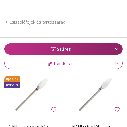
Csiszolófejek és tartószárak
Szűrés
Rendezés
Tippjeink
Bestseller
NANI csiszolófej, kúp –
NANI csiszolófej, kúp –