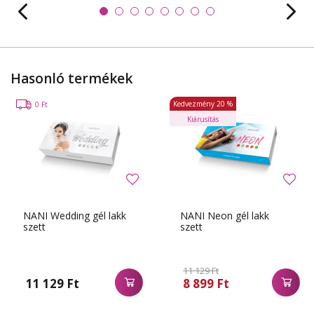
Hasonló termékek
Kedvezmény
20 %
0 Ft
Kiárusítás
NANI Wedding gél lakk
NANI Neon gél lakk
szett
szett
11 129 Ft
11 129 Ft
8 899 Ft