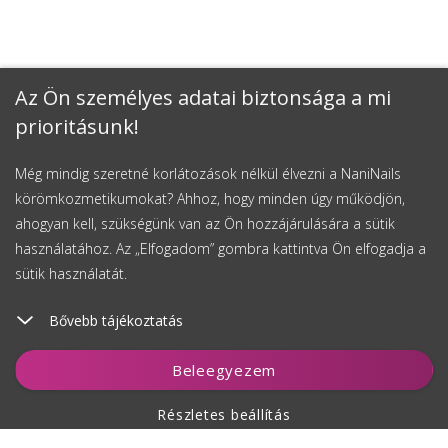
Az Ön személyes adatai biztonsága a mi
prioritásunk!
Még mindig szeretné korlátozások nélkül élvezni a NaniNails
körömkozmetikumokat? Ahhoz, hogy minden úgy működjön,
ahogyan kell, szükségünk van az Ön hozzájárulására a sütik
használatához. Az „Elfogadom” gombra kattintva Ön elfogadja a
sütik használatát.
Bővebb tájékoztatás
Kosárhoz ad
Beleegyezem
Részletes beállítás