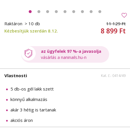
Raktáron
> 10 db
11 129 Ft
8 899 Ft
Kézbesítjük szerdán 8.12.
az ügyfelek 97 %-a javasolja
vásárlás a naninails.hu-n
Vlastnosti
Kat. č.: 0414/49
5 db-os gél lakk szett
könnyű alkalmazás
akár 3 hétig is tartanak
akciós áron