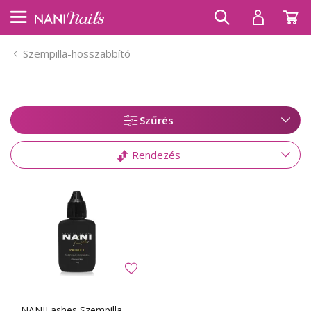
Szempilla-hosszabbító
Szűrés
Rendezés
NANILashes Szempilla