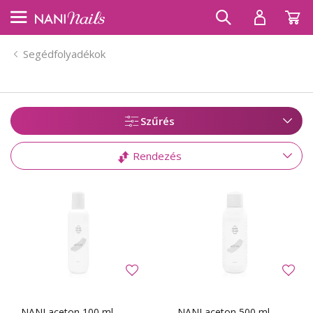
Segédfolyadékok
Szűrés
Rendezés
NANI aceton 100 ml
NANI aceton 500 ml