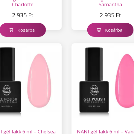
Charlotte
Samantha
2 935 Ft
2 935 Ft
Kosárba
Kosárba
 gél lakk 6 ml – Chelsea
NANI gél lakk 6 ml – Va