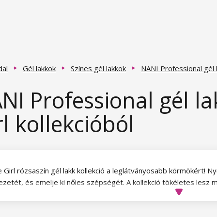
dal
Gél lakkok
Színes gél lakkok
NANI Professional gél 
NI Professional gél la
rl kollekcióból
 Girl rózsaszín gél lakk kollekció a leglátványosabb körmökért! Ny
zetét, és emelje ki nőies szépségét. A kollekció tökéletes lesz mi
önyörű rózsaszín árnyalatokat a körmeiken. A Professional gél la
ő rétegben fednek. A gél lakkot használat előtt alaposan fel kell rá