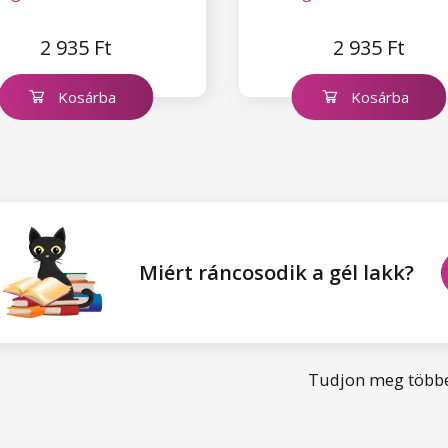
2 935 Ft
2 935 Ft
Kosárba
Kosárba
Miért ráncosodik a gél lakk?
Tudjon meg többe