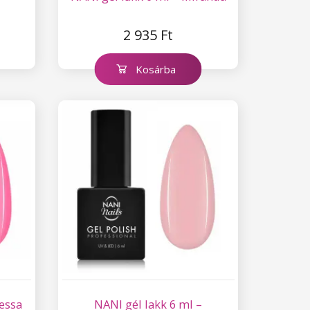
2 935 Ft
Kosárba
nessa
NANI gél lakk 6 ml –