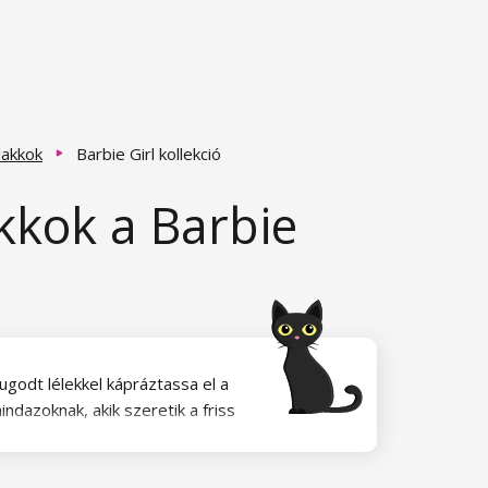
lakkok
Barbie Girl kollekció
kkok a Barbie
ugodt lélekkel kápráztassa el a
ndazoknak, akik szeretik a friss
kkok erősen pigmentáltak és már
zni.