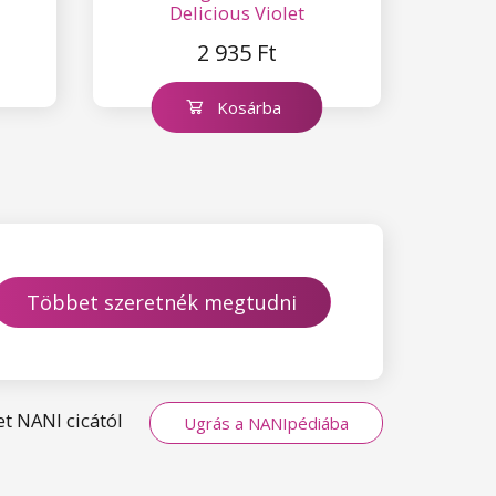
Delicious Violet
2 935 Ft
Kosárba
Többet szeretnék megtudni
t NANI cicától
Ugrás a NANIpédiába