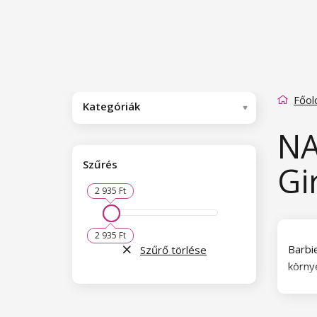
Főol
Kategóriák
NA
Szűrés
Gi
2 935 Ft
2 935 Ft
Barbie
Szűrő törlése
környe
és gy
az els