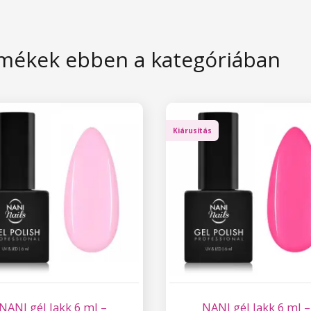
mékek ebben a kategóriában
Kiárusítás
NANI gél lakk 6 ml –
NANI gél lakk 6 ml –