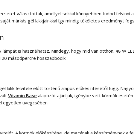
ecsetet választottuk, amellyel sokkal könnyebben tudod felvinni 
saját márkás gél lakkjainkkal így mindig tökéletes eredményt fogs
en
UV lámpát is használhatsz. Mindegy, hogy mid van otthon. 48 W 
 120 másodpercre hosszabbodik.
l lakk felvitele előtt történő alapos előkészítésétől függ. Nagyo
vált
Vitamin Base
alapozót ajánljuk, igénybe vett körmök esetén
l egyetlen üvegcsében.
elvitelét. A körmök előkészítése, de magának a készítménynek a f