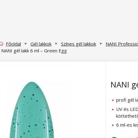
Főoldal
Gél lakkok
Színes gél lakkok
NANI Profession
NANI gél lakk 6 ml – Green Egg
NANI gé
profi gél l
UV és LED
köttethet
6 ml-es ki