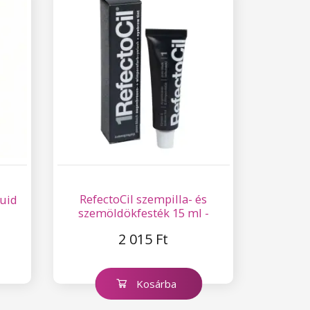
RefectoCil szempilla- és
quid
szemöldökfesték 15 ml -
Fekete 1
2 015 Ft
Kosárba