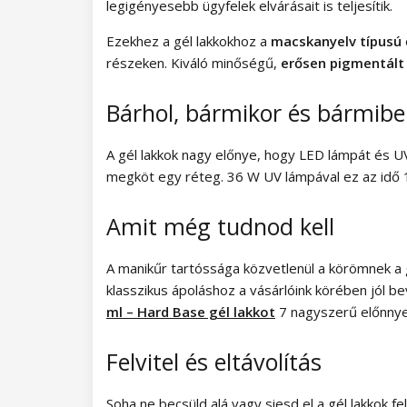
legigényesebb ügyfelek elvárásait is teljesítik.
Magic Winter kollekció
Ezekhez a gél lakkokhoz a
macskanyelv típusú
részeken. Kiváló minőségű,
erősen pigmentált
Old Passion kollekció
Rainbow Tones kollekció
Bárhol, bármikor és bármib
Beach Party kollekció
A gél lakkok nagy előnye, hogy LED lámpát és 
megköt egy réteg. 36 W UV lámpával ez az idő
Pure Elegance kollekció
Amit még tudnod kell
Pastel Candy kollekció
A manikűr tartóssága közvetlenül a körömnek a gé
New York City kollekció
klasszikus ápoláshoz a vásárlóink körében jól be
Army Lady kollekció
ml – Hard Base gél lakkot
7 nagyszerű előnnye
Chocolate Box kollekció
Felvitel és eltávolítás
Romantic Sunset kollekció
Soha ne becsüld alá vagy siesd el a gél lakkok f