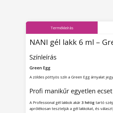
Midnight Queen kollekció
Tropical Fiesta kollekció
Termékleírás
Charm Lady kollekció
NANI gél lakk 6 ml – G
Pearl Glaze kollekció
Shiny Star kollekció
Színleírás
Wild West kollekció
Green Egg
Summer Daze kollekció
A zöldes pöttyös szín a Green Egg árnyalat jeg
Barbie Girl kollekció
Profi manikűr egyetlen ecse
Easter Egg kollekció
A Professional gél lakkok akár
3 hétig
tartó szép
Lovely Kiss kollekció
aprólékosan teszteljük a gél lakkokat, és válasz