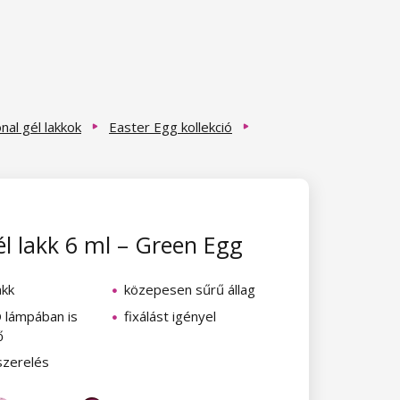
al gél lakkok
Easter Egg kollekció
l lakk 6 ml – Green Egg
akk
közepesen sűrű állag
 lámpában is
fixálást igényel
ő
szerelés