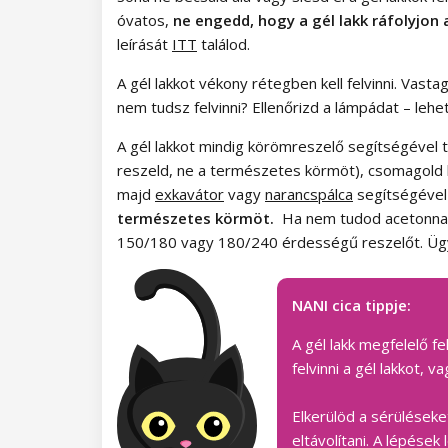
óvatos,
ne engedd, hogy a gél lakk ráfolyjon
Paradise Dream kollekció
leírását
ITT
találod.
Ocean Drive kollekció
A gél lakkot vékony rétegben kell felvinni. Vas
nem tudsz felvinni? Ellenőrizd a lámpádat – lehe
Pure Beauty kollekció
A gél lakkot mindig körömreszelő segítségével tá
Cupcake kollekció
reszeld, ne a természetes körmöt), csomagold 
majd
exkavátor
vagy
narancspálca
segítségével ó
Time to Warm Up kollekció
természetes körmöt.
Ha nem tudod acetonnal e
150/180 vagy 180/240 érdességű reszelőt. Ügy
Let It Snow! Kollekció
Heartbeat kollekció
NANI cica tippje:
Princess kollekció
A gél lakk megfelelő f
felvinni a gél lakkot,
NANI Amazing Line gél lakkok
Elkerülöd a sérüléseke
Autumn Breeze kollekció
NANI Simply Pure gél lakkok
eltávolítani. A lépések 