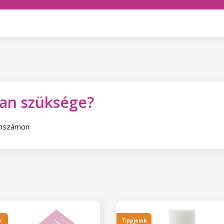
van szüksége?
fonszámon
k
Tippjeink