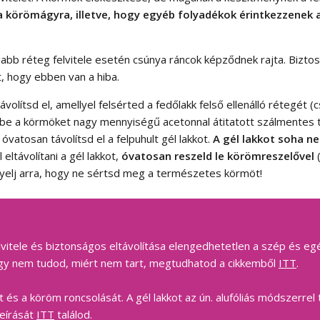
 a körömágyra, illetve, hogy egyéb folyadékok érintkezzenek 
tagabb réteg felvitele esetén csúnya ráncok képződnek rajta. Biz
t, hogy ebben van a hiba.
volítsd el, amellyel felsérted a fedőlakk felső ellenálló rétegét 
be a körmöket nagy mennyiségű acetonnal átitatott szálmentes t
vatosan távolítsd el a felpuhult gél lakkot.
A gél lakkot soha ne
ltávolítani a gél lakkot,
óvatosan reszeld le körömreszelővel
(
elj arra, hogy ne sértsd meg a természetes körmöt!
elvitele és biztonságos eltávolítása elengedhetetlen a szép és 
 vagy nem tudod, miért nem tart, megtudhatod a cikkemből
ITT
.
t és a köröm roncsolását. A gél lakkot az ún. alufóliás módszerr
leírását
ITT
találod.