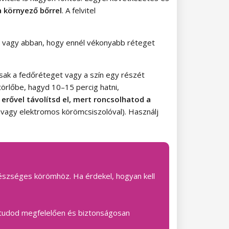
a környező bőrrel
. A felvitel
tos vagy abban, hogy ennél vékonyabb réteget
(csak a fedőréteget vagy a szín egy részét
örlőbe, hagyd 10–15 percig hatni,
 erővel távolítsd el, mert roncsolhatod a
vagy elektromos körömcsiszolóval). Használj
egészséges körömhöz. Ha érdekel, hogyan kell
el tudod megfelelően és biztonságosan