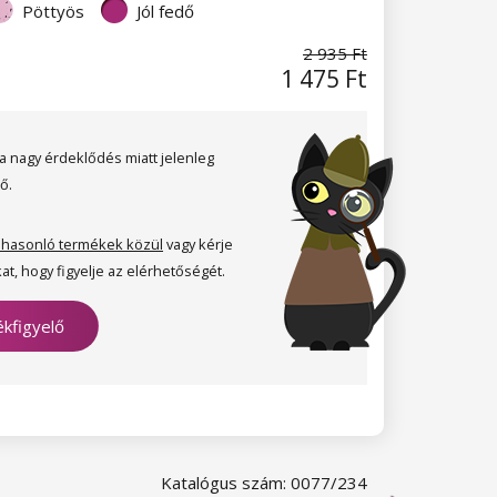
Pöttyös
Jól fedő
2 935 Ft
1 475 Ft
a nagy érdeklődés miatt jelenleg
ő.
 hasonló termékek közül
vagy kérje
at, hogy figyelje az elérhetőségét.
kfigyelő
Katalógus szám: 0077/234