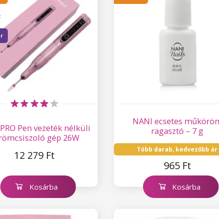
t
er
NANI ecsetes műkörö
PRO Pen vezeték nélküli
ragasztó – 7 g
römcsiszoló gép 26W
Több darab, kedvezőbb ár
12 279 Ft
965 Ft
Kosárba
Kosárba