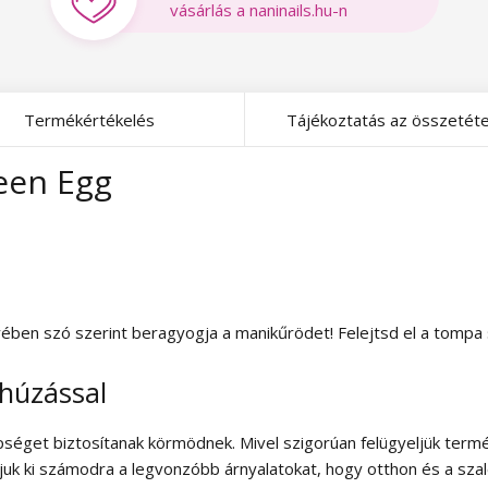
vásárlás a naninails.hu-n
Termékértékelés
Tájékoztatás az összetéte
reen Egg
yében szó szerint beragyogja a manikűrödet! Felejtsd el a tompa
thúzással
séget biztosítanak körmödnek. Mivel szigorúan felügyeljük termé
tjuk ki számodra a legvonzóbb árnyalatokat, hogy otthon és a szal