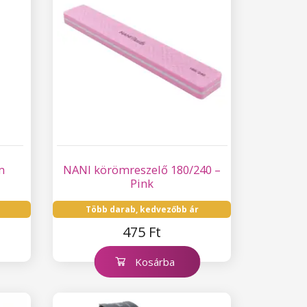
m
NANI körömreszelő 180/240 –
Pink
Több darab, kedvezőbb ár
475 Ft
Kosárba