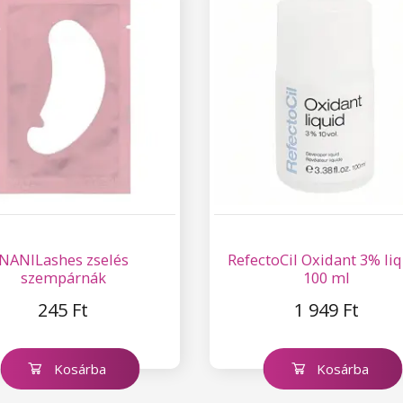
NANILashes zselés
RefectoCil Oxidant 3% li
szempárnák
100 ml
245 Ft
1 949 Ft
Kosárba
Kosárba