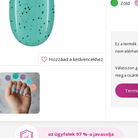
Zöld
Ez a termék 
nem elérhet
Hozzáad a kedvencekhez
Válasszon
a
meg a cicánk
Termé
az ügyfelek 97 %-a javasolja