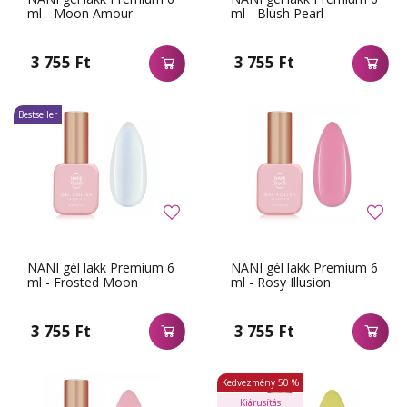
ml - Moon Amour
ml - Blush Pearl
3 755 Ft
3 755 Ft
Bestseller
NANI gél lakk Premium 6
NANI gél lakk Premium 6
ml - Frosted Moon
ml - Rosy Illusion
3 755 Ft
3 755 Ft
Kedvezmény
50 %
Kiárusítás