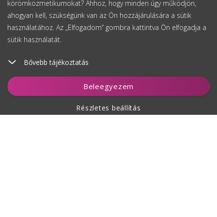
körömkozmetikumokat? Ahhoz, hogy minden úgy működjön,
ahogyan kell, szükségünk van az Ön hozzájárulására a sütik
használatához. Az „Elfogadom” gombra kattintva Ön elfogadja a
sütik használatát.
Bővebb tájékoztatás
Beleegyezem
Részletes beállítás