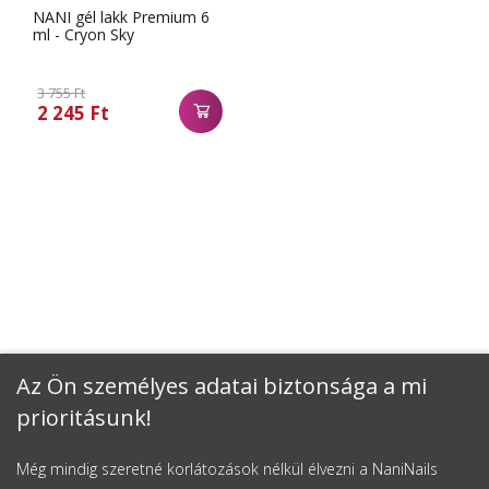
NANI gél lakk Premium 6
ml - Cryon Sky
3 755 Ft
2 245 Ft
Az Ön személyes adatai biztonsága a mi
prioritásunk!
Még mindig szeretné korlátozások nélkül élvezni a NaniNails