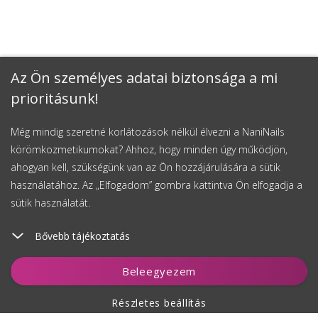
Az Ön személyes adatai biztonsága a mi
prioritásunk!
Még mindig szeretné korlátozások nélkül élvezni a NaniNails
körömkozmetikumokat? Ahhoz, hogy minden úgy működjön,
ahogyan kell, szükségünk van az Ön hozzájárulására a sütik
használatához. Az „Elfogadom” gombra kattintva Ön elfogadja a
sütik használatát.
Bővebb tájékoztatás
Kosárhoz ad
Beleegyezem
Részletes beállítás