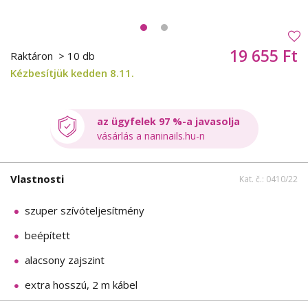
19 655 Ft
Raktáron
> 10 db
Kézbesítjük kedden 8.11.
az ügyfelek 97 %-a javasolja
vásárlás a naninails.hu-n
Vlastnosti
Kat. č.: 0410/22
szuper szívóteljesítmény
beépített
alacsony zajszint
extra hosszú, 2 m kábel