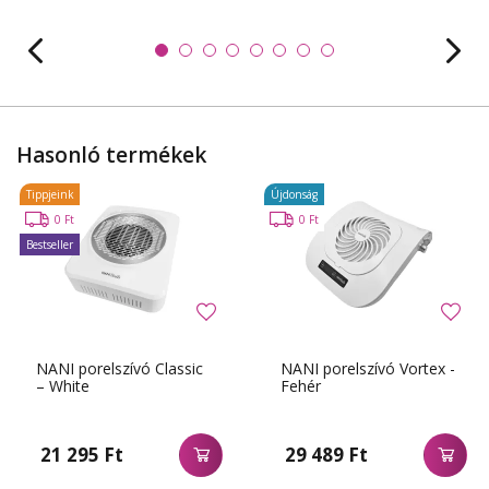
Hasonló termékek
Tippjeink
Újdonság
0 Ft
0 Ft
Bestseller
NANI porelszívó Classic
NANI porelszívó Vortex -
– White
Fehér
21 295 Ft
29 489 Ft