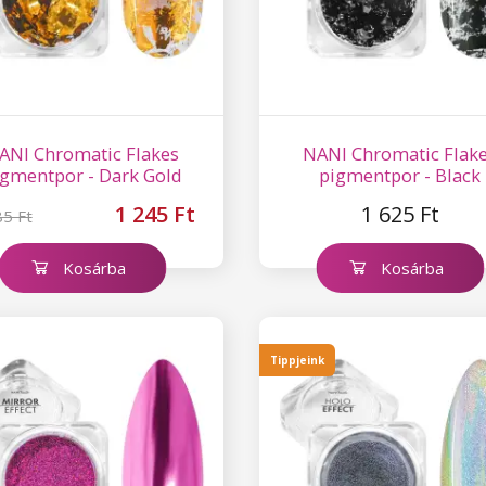
ANI Chromatic Flakes
NANI Chromatic Flak
igmentpor - Dark Gold
pigmentpor - Black
1 245 Ft
1 625 Ft
85 Ft
Kosárba
Kosárba
Tippjeink