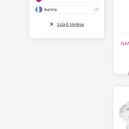
Aurora
(3)
Szűrő törlése
NAN