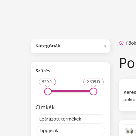
Főol
Kategóriák
Po
Szűrés
539 Ft
2 935 Ft
Keres
polír
Címkék
elérhe
Alkal
Leárazott termékek
ugyan
Tippjeink