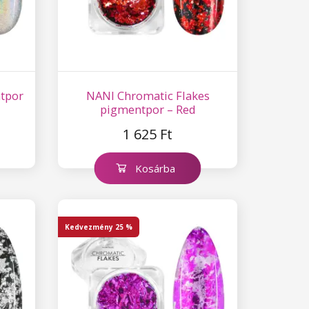
ntpor
NANI Chromatic Flakes
pigmentpor – Red
1 625 Ft
Kosárba
Kedvezmény
25 %