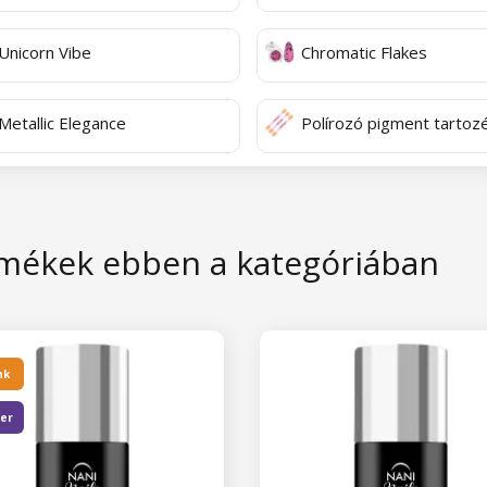
Unicorn Vibe
Chromatic Flakes
Metallic Elegance
Polírozó pigment tartoz
mékek ebben a kategóriában
nk
ler