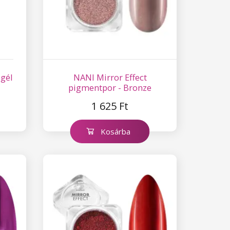
 gél
NANI Mirror Effect
pigmentpor - Bronze
1 625 Ft
Kosárba