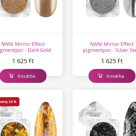
NANI Mirror Effect
NANI Mirror Effect
igmentpor - Dark Gold
pigmentpor - Silver St
1 625 Ft
1 625 Ft
Kosárba
Kosárba
mény
30 %