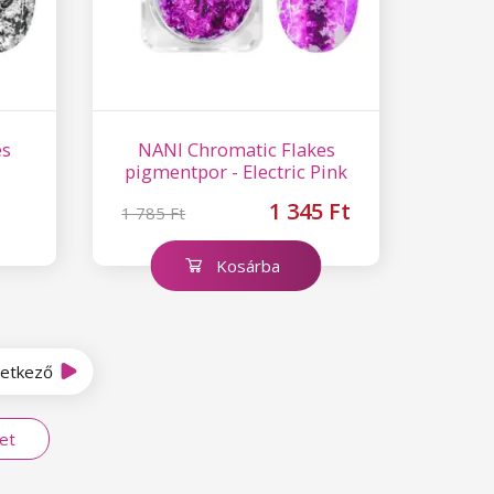
es
NANI Chromatic Flakes
pigmentpor - Electric Pink
1 345 Ft
1 785 Ft
Kosárba
etkező
et