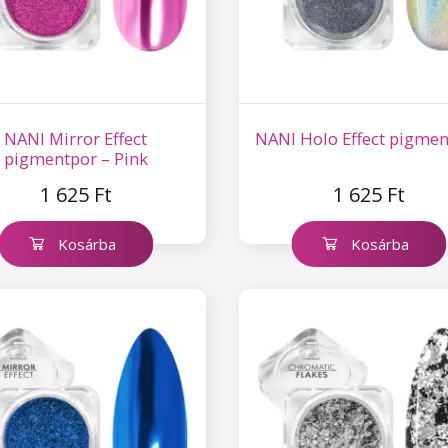
NANI Mirror Effect
NANI Holo Effect pigme
pigmentpor – Pink
1 625 Ft
1 625 Ft
Kosárba
Kosárba