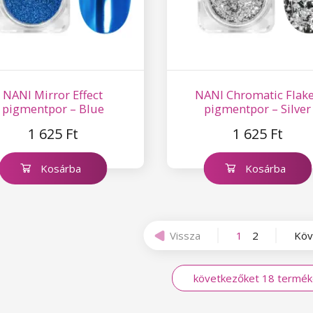
NANI Mirror Effect
NANI Chromatic Flak
pigmentpor – Blue
pigmentpor – Silver
1 625 Ft
1 625 Ft
Kosárba
Kosárba
Vissza
1
2
Köv
következőket 18 termék