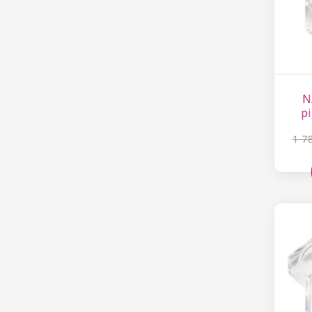
N
p
1 7