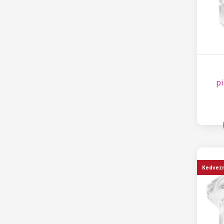
p
Kedvez