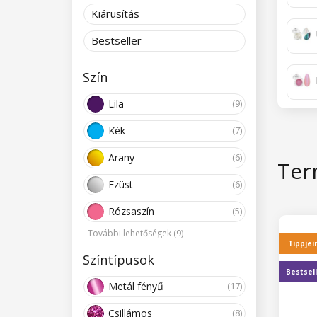
Kiárusítás
Bestseller
Szín
Lila
(9)
Kék
(7)
Arany
(6)
Ter
Ezüst
(6)
Rózsaszín
(5)
További lehetőségek (9)
Tippjei
Színtípusok
Bestsel
Metál fényű
(17)
Csillámos
(8)