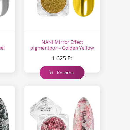
NANI Mirror Effect
eel
pigmentpor – Golden Yellow
1 625 Ft
Kosárba