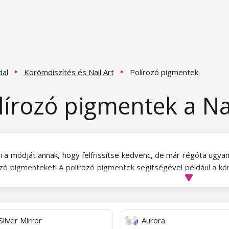
dal
Körömdíszítés és Nail Art
Polírozó pigmentek
lírozó pigmentek a Na
i a módját annak, hogy felfrissítse kedvenc, de már régóta ugyano
ozó pigmenteket! A polírozó pigmentek segítségével például a k
t.
mazásuk előtt azonban legyen óvatos. A pigmentet ugyanis nem
is azt előtte gondosan eltávolítjuk
.
Silver Mirror
Aurora