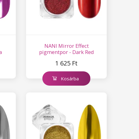
NANI Mirror Effect
a
pigmentpor - Dark Red
1 625 Ft
Kosárba