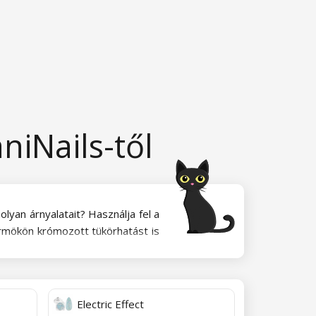
niNails-től
lyan árnyalatait? Használja fel a
örmökön krómozott tükörhatást is
 a fixáló ragacsra visszük fel,
Electric Effect