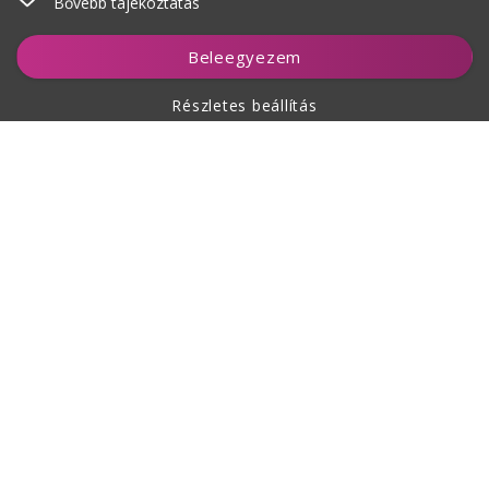
Bővebb tájékoztatás
Beleegyezem
Részletes beállítás
A vásárlásról
Rólunk