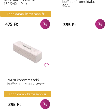
buffer, háromoldalú,
180/240 – Pink
60/...
Több darab, kedvezőbb ár
475 Ft
395 Ft
NANI körömreszelő
buffer, 100/100 – White
Több darab, kedvezőbb ár
395 Ft