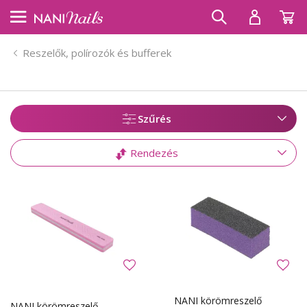
Reszelők, polírozók és bufferek
Szűrés
Rendezés
NANI körömreszelő
NANI körömreszelő