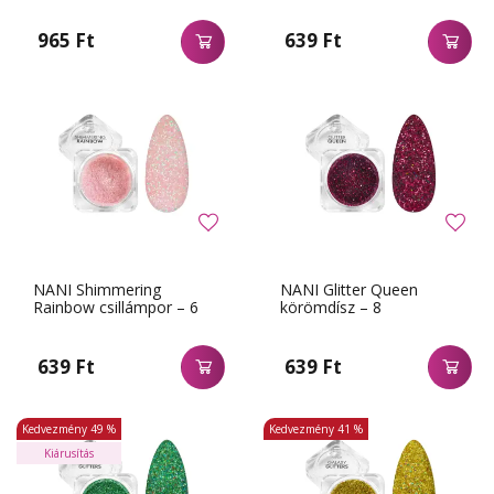
965 Ft
639 Ft
NANI Shimmering
NANI Glitter Queen
Rainbow csillámpor – 6
körömdísz – 8
639 Ft
639 Ft
Kedvezmény
49 %
Kedvezmény
41 %
Kiárusítás