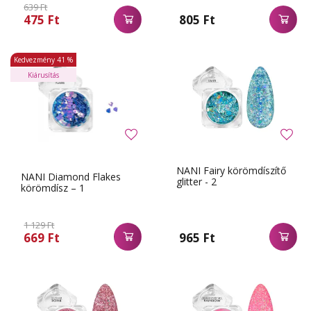
639 Ft
475 Ft
805 Ft
Kedvezmény
41 %
Kiárusítás
NANI Fairy körömdíszítő
NANI Diamond Flakes
glitter - 2
körömdísz – 1
1 129 Ft
669 Ft
965 Ft