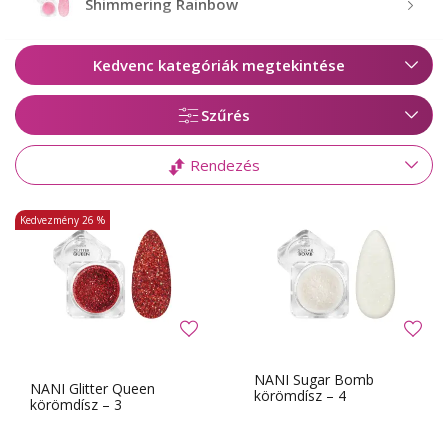
Shimmering Rainbow
Kedvenc kategóriák megtekintése
Szűrés
Rendezés
Kedvezmény
26 %
NANI Sugar Bomb
NANI Glitter Queen
körömdísz – 4
körömdísz – 3