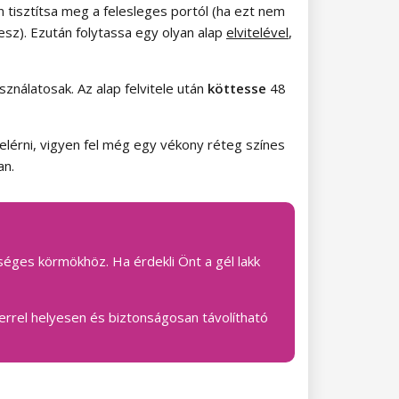
n tisztítsa meg a felesleges portól (ha ezt nem
esz). Ezután folytassa egy olyan alap
elvitelével
,
nálatosak. Az alap felvitele után
köttesse
48
elérni, vigyen fel még egy vékony réteg színes
an.
zséges körmökhöz. Ha érdekli Önt a gél lakk
zerrel helyesen és biztonságosan távolítható