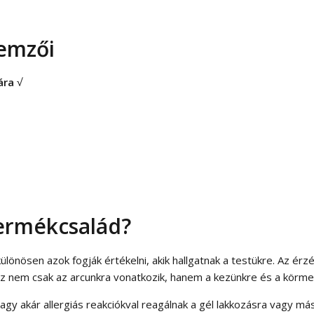
lemzői
ára
√
termékcsalád?
 különösen azok fogják értékelni, akik hallgatnak a testükre. Az 
z nem csak az arcunkra vonatkozik, hanem a kezünkre és a körmei
gy akár allergiás reakciókval reagálnak a gél lakkozásra vagy m