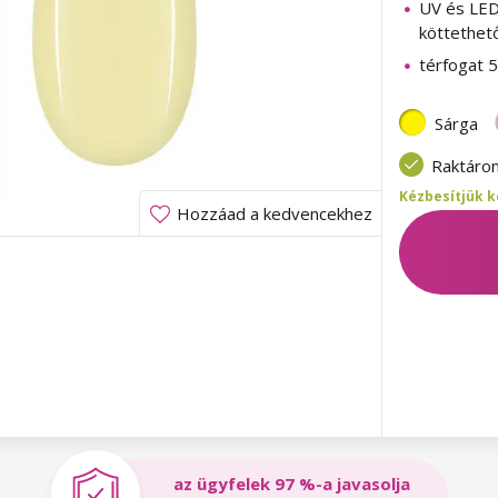
UV és LE
köttethet
térfogat 5
Sárga
Raktáro
Kézbesítjük k
Hozzáad a kedvencekhez
az ügyfelek 97 %-a javasolja