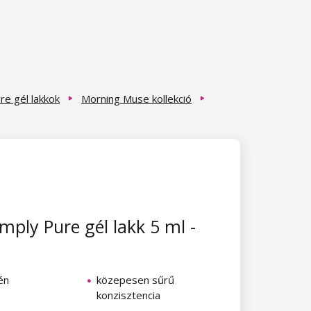
re gél lakkok
Morning Muse kollekció
mply Pure gél lakk 5 ml -
én
közepesen sűrű
konzisztencia