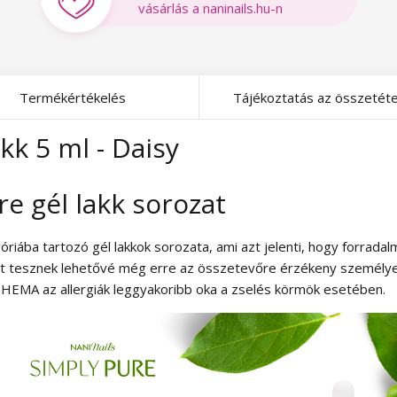
vásárlás a naninails.hu-n
Termékértékelés
Tájékoztatás az összetéte
kk 5 ml - Daisy
e gél lakk sorozat
riába tartozó gél lakkok sorozata, ami azt jelenti, hogy forradal
űrt tesznek lehetővé még erre az összetevőre érzékeny személye
 HEMA az allergiák leggyakoribb oka a zselés körmök esetében.