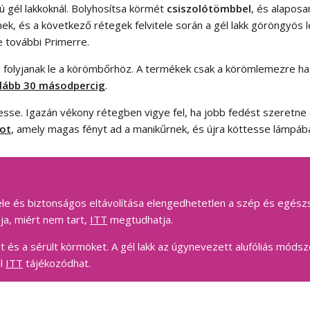
ú gél lakkoknál. Bolyhosítsa körmét
csiszolótömbbel
, és alaposa
, és a következő rétegek felvitele során a gél lakk göröngyös l
e további Primerre.
 folyjanak le a körömbőrhöz. A termékek csak a körömlemezre hasz
lább 30 másodpercig
.
esse. Igazán vékony rétegben vigye fel, ha jobb fedést szeretne 
-ot
, amely magas fényt ad a manikűrnek, és újra köttesse lámpáb
itele és biztonságos eltávolítása elengedhetetlen a szép és egés
dja, miért nem tart,
ITT
megtudhatja.
et és a sérült körmöket. A gél lakk az úgynevezett alufóliás móds
ől
ITT
tájékozódhat.