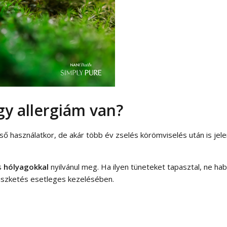
y allergiám van?
ső használatkor, de akár több év zselés körömviselés után is je
es
hólyagokkal
nyilvánul meg. Ha ilyen tüneteket tapasztal, ne hab
viszketés esetleges kezelésében.