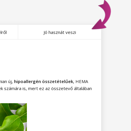
lről
Jó hasznát veszi
mian új,
hipoallergén összetételűek
, HEMA
k számára is, mert ez az összetevő általában