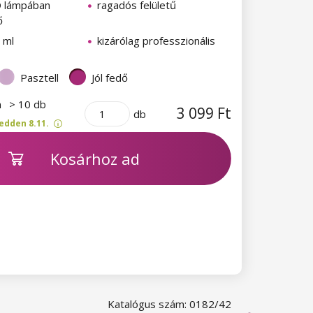
D lámpában
ragadós felületű
ő
 ml
kizárólag professzionális
Pasztell
Jól fedő
n
> 10 db
3 099 Ft
db
edden 8.11.
Kosárhoz ad
Katalógus szám: 0182/42