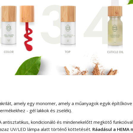
akrilát, amely egy monomer, amely a műanyagok egyik építőköve (
ermékekhez - gél lakkok és zselék).
tisztatikus, kondicionáló és mindenekelőtt megkötő funkcióval re
, azaz UV/LED lámpa alatt történő köttetését.
Ráadásul a HEMA 