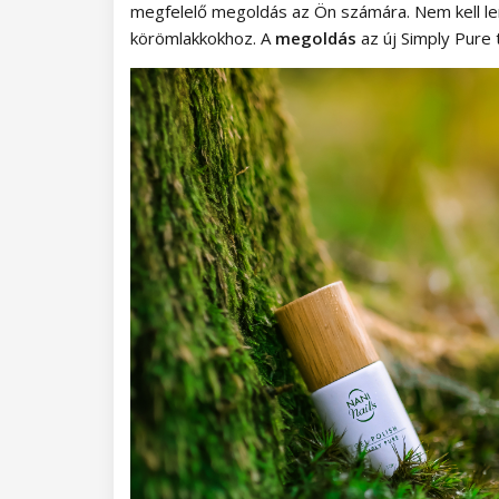
Szempilla tartozékok
Öntapadó csíkok
További díszítések
megfelelő megoldás az Ön számára. Nem kell lemo
Dolly Polka Dots
körömlakkokhoz. A
megoldás
az új Simply Pure
Díszítő transzferfóliák
Circus
Aluminium Flakes
Star Flakes