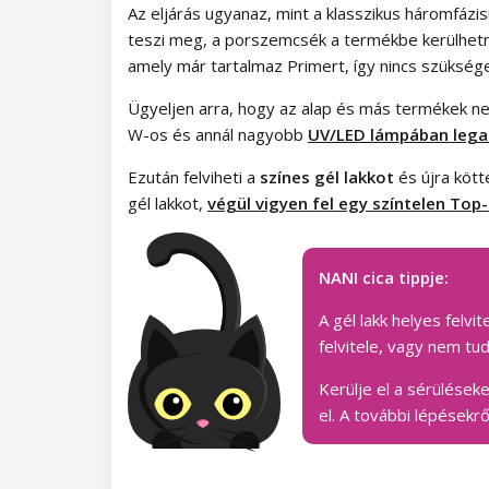
Az eljárás ugyanaz, mint a klasszikus háromfázis
teszi meg, a porszemcsék a termékbe kerülhetnek
amely már tartalmaz Primert, így nincs szükség
Ügyeljen arra, hogy az alap és más termékek ne
W-os és annál nagyobb
UV/LED lámpában
lega
Ezután felviheti a
színes gél lakkot
és újra kött
gél lakkot,
végül vigyen fel egy színtelen Top
NANI cica tippje:
A gél lakk helyes felv
felvitele, vagy nem tu
Kerülje el a sérülések
el. A további lépésekr