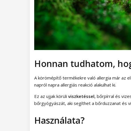
Honnan tudhatom, hog
A körömépítő termékekre való allergia már az el
napról napra allergiás reakció alakulhat ki.
Ez az ujjak körüli
viszketéssel
, bőrpírral és viz
bőrgyógyászát, aki segíthet a bőrduzzanat és 
Használata?