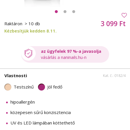
3 099 Ft
Raktáron
> 10 db
Kézbesítjük kedden 8.11.
az ügyfelek 97 %-a javasolja
vásárlás a naninails.hu-n
Vlastnosti
Kat. č.: 0182/4
Testszínű
Jól fedő
hipoallergén
közepesen sűrű konzisztencia
UV és LED lámpában köttethető