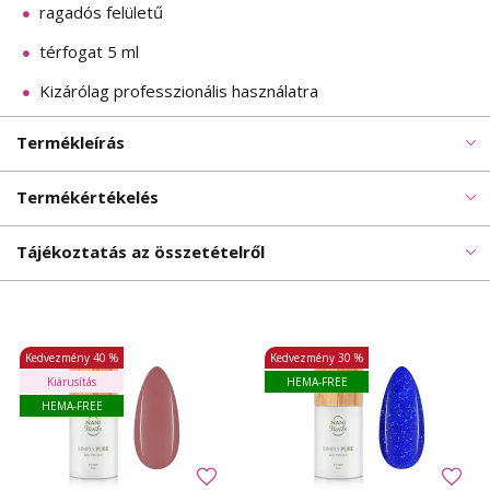
ragadós felületű
térfogat 5 ml
Kizárólag professzionális használatra
Termékleírás
Termékértékelés
Tájékoztatás az összetételről
Kedvezmény
40 %
Kedvezmény
30 %
Kiárusítás
HEMA-FREE
HEMA-FREE