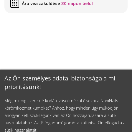
Áru visszaküldése
30 napon belül
Az Ön személyes adatai biztonsága a mi
prioritásunk!
Még mindig szeretné korlátozások nélkül élvezni a NaniNails
körömkozmetikumokat? Ahhoz, hogy minden úgy működjön,
ahogyan kell, szükségünk van az Ön hozzájárulására a sütik
használatához. Az „Elfogadom” gombra kattintva Ön elfogadja a
sütik használatát.