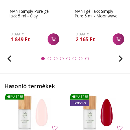
NANI Simply Pure gél
NANI gél lakk Simply
lakk 5 ml - Clay
Pure 5 ml - Moonwave
3 099 Ft
3 099 Ft
1 849 Ft
2 165 Ft
Hasonló termékek
HEMA-FREE
HEMA-FREE
Bestseller