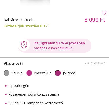
3 099 Ft
Raktáron
> 10 db
Kézbesítjük szerdán 8.12.
az ügyfelek 97 %-a javasolja
vásárlás a naninails.hu-n
Vlastnosti
Kat. č.: 0182/40
Szürke
Klasszikus
Jól fedő
hipoallergén
közepesen sűrű konzisztencia
UV és LED lámpában köttethető