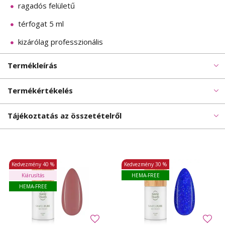
ragadós felületű
térfogat 5 ml
kizárólag professzionális
Termékleírás
Termékértékelés
Tájékoztatás az összetételről
Kedvezmény
40 %
Kedvezmény
30 %
Kiárusítás
HEMA-FREE
HEMA-FREE