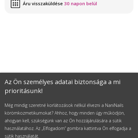
Áru visszaküldése
30 napon belül
Az Ön személyes adatai biztonsága a mi
prioritásunk!
Még mindig szeretné korlátozások nélkül élvezni a NaniNails
körömkozmetikumokat? Ahhoz, hogy minden úgy működjön,
ahogyan kell, szükségünk van az Ön hozzájárulására a sütik
használatához. Az „Elfogadom” gombra kattintva Ön elfogadja a
sütik használatát.