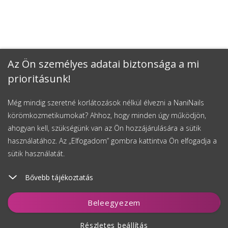
Az Ön személyes adatai biztonsága a mi
prioritásunk!
Még mindig szeretné korlátozások nélkül élvezni a NaniNails
körömkozmetikumokat? Ahhoz, hogy minden úgy működjön,
ahogyan kell, szükségünk van az Ön hozzájárulására a sütik
használatához. Az „Elfogadom” gombra kattintva Ön elfogadja a
sütik használatát.
Bővebb tájékoztatás
Kosárhoz ad
Beleegyezem
Részletes beállítás