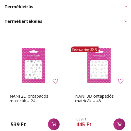
Termékleírás
Termékértékelés
Kedvezmény
30 %
NANI 2D öntapadós
NANI 3D öntapadós
matricák – 24
matricák – 46
639 Ft
539 Ft
445 Ft