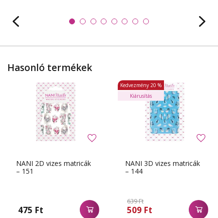
Hasonló termékek
Kedvezmény
20 %
Kiárusítás
NANI 2D vizes matricák
NANI 3D vizes matricák
– 151
– 144
639 Ft
475 Ft
509 Ft