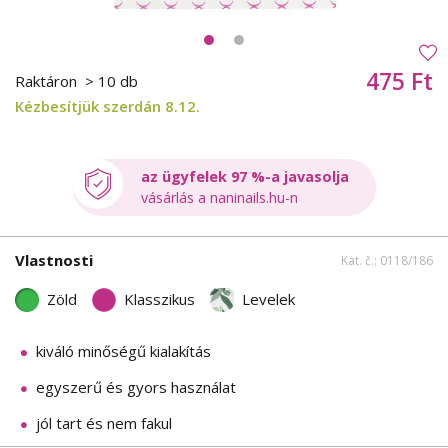
475 Ft
Raktáron
> 10 db
Kézbesítjük szerdán 8.12.
az ügyfelek 97 %-a javasolja
vásárlás a naninails.hu-n
Vlastnosti
Kat. č.: 0118/186
Zöld
Klasszikus
Levelek
kiváló minőségű kialakítás
egyszerű és gyors használat
jól tart és nem fakul