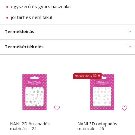
egyszerű és gyors használat
jól tart és nem fakul
Termékleírás
Termékértékelés
Kedvezmény
30 %
NANI 2D öntapadós
NANI 3D öntapadós
matricák – 24
matricák – 46