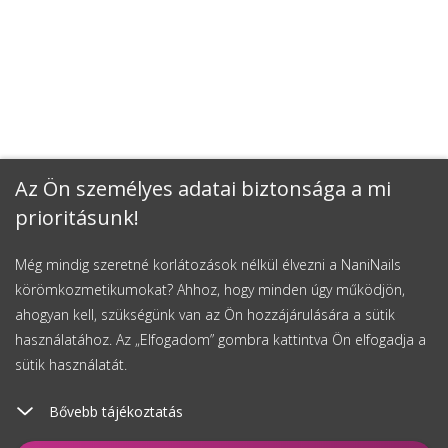
Az Ön személyes adatai biztonsága a mi
prioritásunk!
Még mindig szeretné korlátozások nélkül élvezni a NaniNails
körömkozmetikumokat? Ahhoz, hogy minden úgy működjön,
ahogyan kell, szükségünk van az Ön hozzájárulására a sütik
használatához. Az „Elfogadom” gombra kattintva Ön elfogadja a
sütik használatát.
Bővebb tájékoztatás
Kosárhoz ad