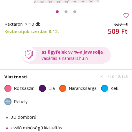
Raktáron
> 10 db
639 Ft
509 Ft
Kézbesítjük szerdán 8.12.
az ügyfelek 97 %-a javasolja
vásárlás a naninails.hu-n
Vlastnosti
Kat. č.: 0118/146
Rózsaszín
Lila
Narancssárga
Kék
Pehely
3D domború
kiváló minőségű kialakítás