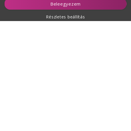
Beleegyezem
Részletes beállítás
A vásárlásról
Rólunk
Kapcsolat