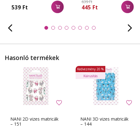
639 Ft
539 Ft
445 Ft
Hasonló termékek
Kedvezmény
20 %
Kiárusítás
NANI 2D vizes matricák
NANI 3D vizes matricák
– 151
– 144