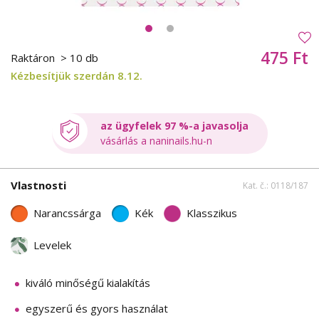
475 Ft
Raktáron
> 10 db
Kézbesítjük szerdán 8.12.
az ügyfelek 97 %-a javasolja
vásárlás a naninails.hu-n
Vlastnosti
Kat. č.: 0118/187
Narancssárga
Kék
Klasszikus
Levelek
kiváló minőségű kialakítás
egyszerű és gyors használat