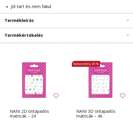
jól tart és nem fakul
Termékleírás
Termékértékelés
Kedvezmény
30 %
NANI 2D öntapadós
NANI 3D öntapadós
matricák – 24
matricák – 46