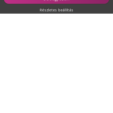
Részletes beállítás
A vásárlásról
Rólunk
Kapcsolat