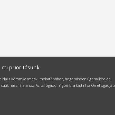
 mi prioritásunk!
NaniNails körömkozmetikumokat? Ahhoz, hogy minden úgy működjön,
 sütik használatához. Az „Elfogadom” gombra kattintva Ön elfogadja 