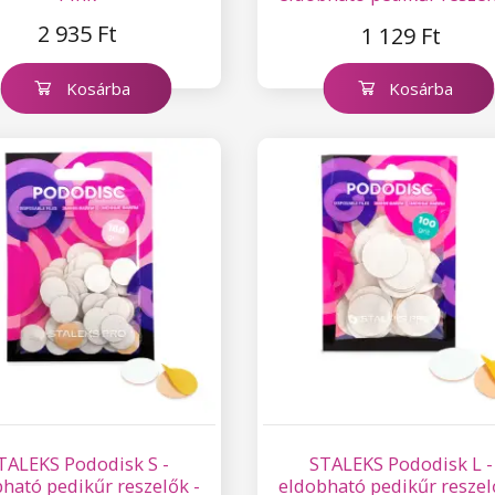
100
2 935 Ft
1 129 Ft
Kosárba
Kosárba
TALEKS Pododisk S -
STALEKS Pododisk L -
ható pedikűr reszelők -
eldobható pedikűr reszel