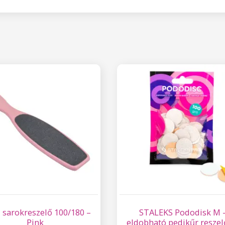
 sarokreszelő 100/180 –
STALEKS Pododisk M 
Pink
eldobható pedikűr reszel