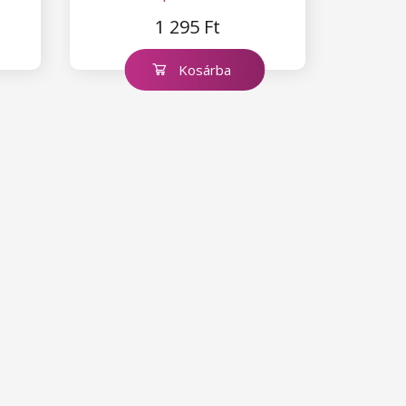
180
1 295 Ft
Kosárba