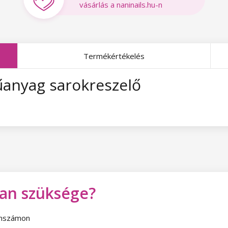
vásárlás a naninails.hu-n
Termékértékelés
anyag sarokreszelő
van szüksége?
fonszámon