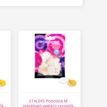
-
STALEKS Pododisk M -
ők -
eldobható pedikűr reszelők -