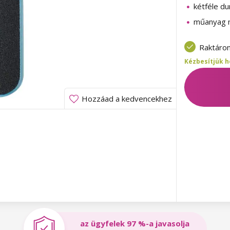
kétféle d
műanyag 
Raktáro
Kézbesítjük h
Hozzáad a kedvencekhez
az ügyfelek 97 %-a javasolja