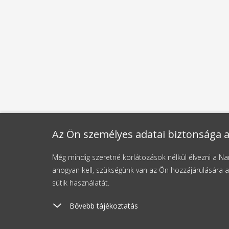
Az Ön személyes adatai biztonsága a
Még mindig szeretné korlátozások nélkül élvezni a 
ahogyan kell, szükségünk van az Ön hozzájárulására a
sütik használatát.
Bővebb tájékoztatás