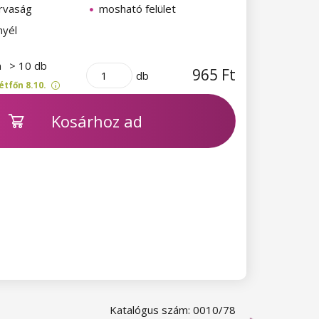
urvaság
mosható felület
nyél
n
> 10 db
965 Ft
db
étfőn 8.10.
Kosárhoz ad
Katalógus szám: 0010/78