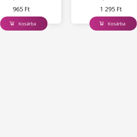
180
100
965 Ft
1 295 Ft
Kosárba
Kosárba