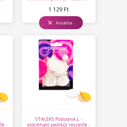
80
1 129 Ft
Kosárba
STALEKS Pododisk L -
ők -
eldobható pedikűr reszelők -