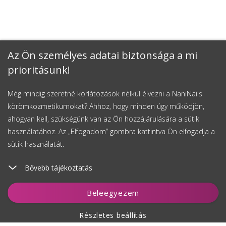
Az Ön személyes adatai biztonsága a mi
prioritásunk!
Még mindig szeretné korlátozások nélkül élvezni a NaniNails
körömkozmetikumokat? Ahhoz, hogy minden úgy működjön,
ahogyan kell, szükségünk van az Ön hozzájárulására a sütik
használatához. Az „Elfogadom” gombra kattintva Ön elfogadja a
sütik használatát.
Bővebb tájékoztatás
Kosárhoz ad
Beleegyezem
Részletes beállítás