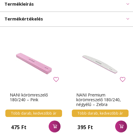
Termékleírás
Termékértékelés
NANI körömreszelő
NANI Premium
180/240 – Pink
körömreszelő 180/240,
négyélű – Zebra
Több darab, kedvezőbb ár
Több darab, kedvezőbb ár
475 Ft
395 Ft