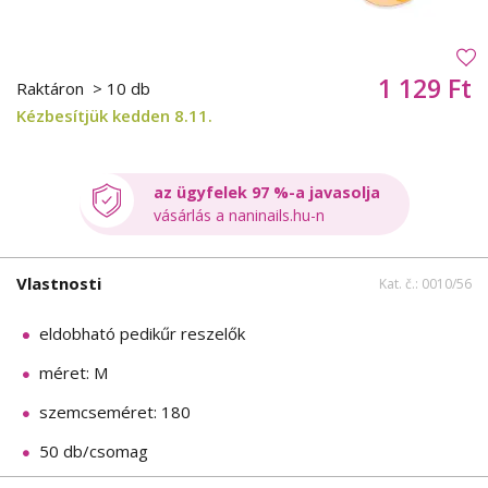
1 129 Ft
Raktáron
> 10 db
Kézbesítjük kedden 8.11.
az ügyfelek 97 %-a javasolja
vásárlás a naninails.hu-n
Vlastnosti
Kat. č.: 0010/56
eldobható pedikűr reszelők
méret: M
szemcseméret: 180
50 db/csomag