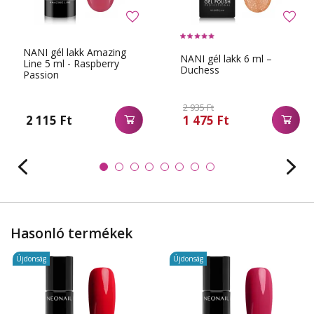
NANI gél lakk Amazing
NANI gél lakk 6 ml –
Line 5 ml - Raspberry
Duchess
Passion
2 935 Ft
2 115 Ft
1 475 Ft
Hasonló termékek
Újdonság
Újdonság