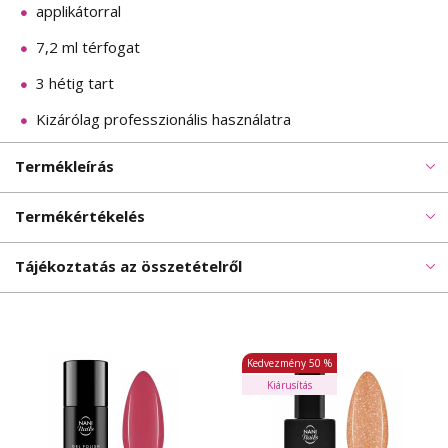
applikátorral
7,2 ml térfogat
3 hétig tart
Kizárólag professzionális használatra
Termékleírás
Termékértékelés
Tájékoztatás az összetételről
Kedvezmény
50 %
Kiárusítás