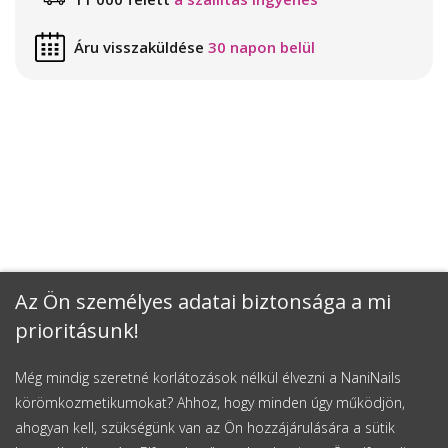
Áru visszaküldése
30 napon belül
Az Ön személyes adatai biztonsága a mi
prioritásunk!
Még mindig szeretné korlátozások nélkül élvezni a NaniNails
körömkozmetikumokat? Ahhoz, hogy minden úgy működjön,
ahogyan kell, szükségünk van az Ön hozzájárulására a sütik