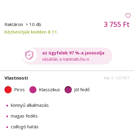
3 755 Ft
Raktáron
> 10 db
Kézbesítjük kedden 8.11.
az ügyfelek 97 %-a javasolja
vásárlás a naninails.hu-n
Vlastnosti
Kat. č.: 12179-7
Piros
Klasszikus
Jól fedő
könnyű alkalmazás
magas fedés
csillogó hatás