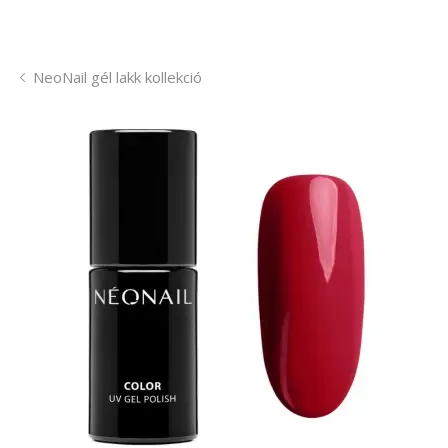
NeoNail gél lakk kollekció