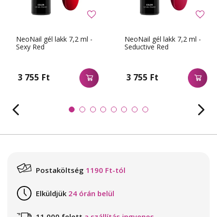
NeoNail gél lakk 7,2 ml -
NeoNail gél lakk 7,2 ml -
Sexy Red
Seductive Red
3 755 Ft
3 755 Ft
Postaköltség
1190 Ft-tól
Elküldjük
24 órán belül
11 000 felett
a szállítás ingyenes