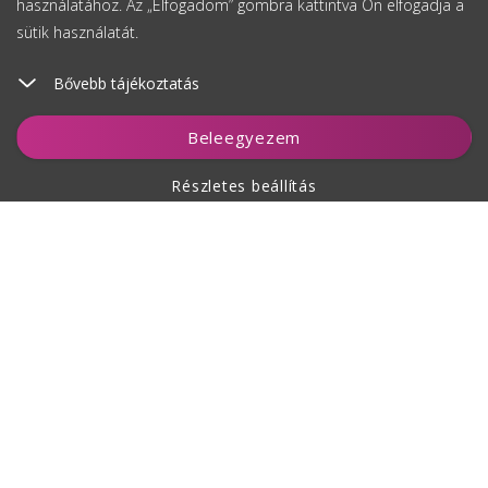
használatához. Az „Elfogadom” gombra kattintva Ön elfogadja a
sütik használatát.
Bővebb tájékoztatás
Kosárhoz ad
Beleegyezem
Részletes beállítás
A vásárlásról