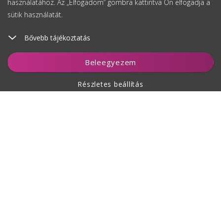
használatához. Az „Elfogadom” gombra kattintva Ön elfogadja a
sütik használatát.
Bővebb tájékoztatás
Kosárhoz ad
Beleegyezem
Részletes beállítás
A vásárlásról