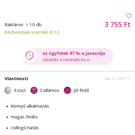
3 755 Ft
Raktáron
> 10 db
Kézbesítjük szerdán 8.12.
az ügyfelek 97 %-a javasolja
vásárlás a naninails.hu-n
Vlastnosti
Kat. č.: 12417-7
Ezüst
Csillámos
Jól fedő
könnyű alkalmazás
magas fedés
csillogó hatás