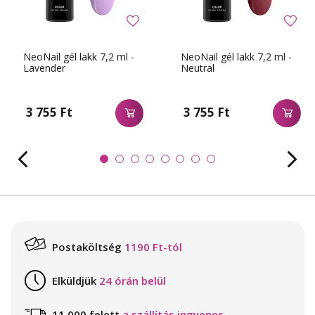
NeoNail gél lakk 7,2 ml -
NeoNail gél lakk 7,2 ml -
Lavender
Neutral
3 755 Ft
3 755 Ft
Postaköltség
1190 Ft-tól
Elküldjük
24 órán belül
11 000 felett
a szállítás ingyenes