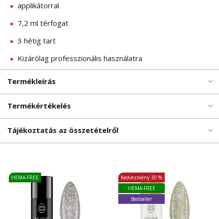
applikátorral
7,2 ml térfogat
3 hétig tart
Kizárólag professzionális használatra
Termékleírás
Termékértékelés
Tájékoztatás az összetételről
HEMA-FREE
Kedvezmény
30 %
HEMA-FREE
Bestseller