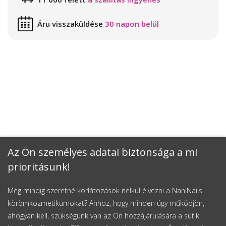
Áru visszaküldése
30 napon belül
Az Ön személyes adatai biztonsága a mi
prioritásunk!
Még mindig szeretné korlátozások nélkül élvezni a NaniNails
körömkozmetikumokat? Ahhoz, hogy minden úgy működjön,
ahogyan kell, szükségünk van az Ön hozzájárulására a sütik