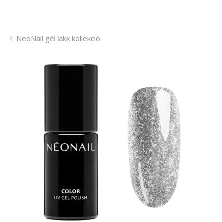
NeoNail gél lakk kollekció