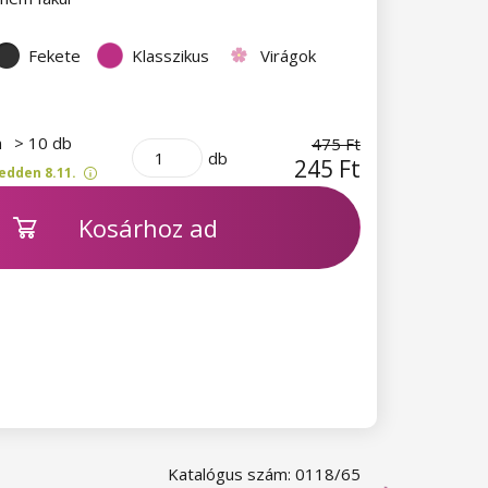
Fekete
Klasszikus
Virágok
n
> 10 db
475 Ft
db
245 Ft
edden 8.11.
Kosárhoz ad
Katalógus szám: 0118/65