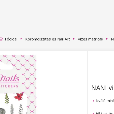
Főoldal
Körömdíszítés és Nail Art
Vizes matricák
N
NANI vi
kiváló min
jól tart é