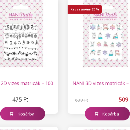
Kedvezmény
20 %
2D vizes matricák – 100
NANI 3D vizes matricák –
475 Ft
509 
639 Ft
Kosárba
Kosárba