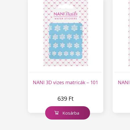
Zselés Szemöldökfestékek
Szempilla tartozékok
NANI 3D vizes matricák – 101
NANI 
639 Ft
Kosárba