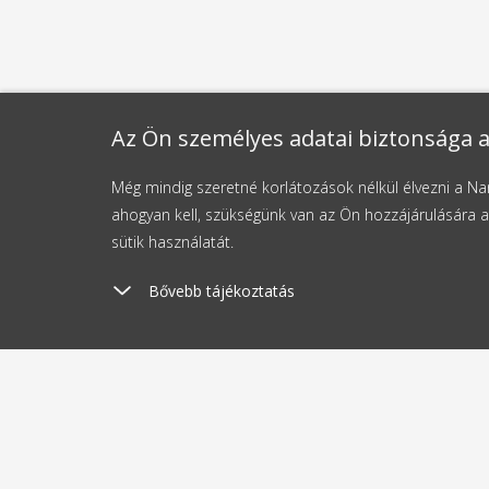
Az Ön személyes adatai biztonsága a
Még mindig szeretné korlátozások nélkül élvezni a 
ahogyan kell, szükségünk van az Ön hozzájárulására a
sütik használatát.
Bővebb tájékoztatás
Szállítási költség
Kü
1190 Ft-tól
2