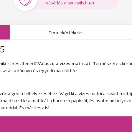
vásárlás a naninails.hu-n
Termékértékelés
65
nikűrt készítened?
Válaszd a vizes matricát!
Természetes körömre
lasztás a könnyű és egyedi manikűrhöz.
szükséged a felhelyezéséhez. Vágd ki a vizes matrica kívánt mintájá
, majd húzd le a matricát a hordozó papírról, és óvatosan helyez
oatoddal. És már kész is!