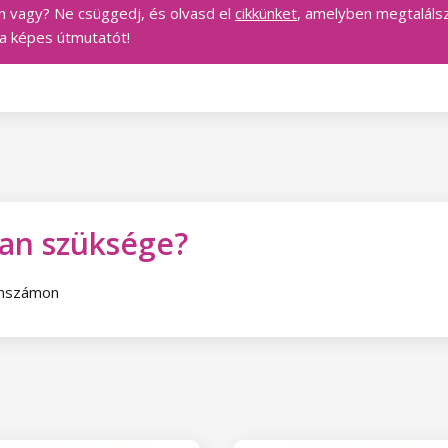
n vagy? Ne csüggedj, és olvasd el
cikkünket
, amelyben megtalálsz
 a képes útmutatót!
van szüksége?
fonszámon