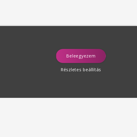
Beleegyezem
a
Részletes beállítás
Termékek visszaküldése
des 30 napon belül