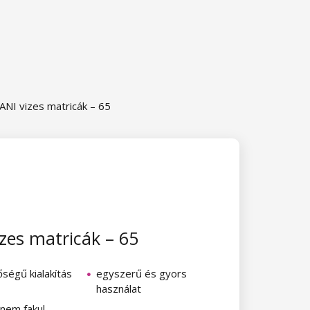
ANI vizes matricák – 65
zes matricák – 65
őségű kialakítás
egyszerű és gyors
használat
s nem fakul