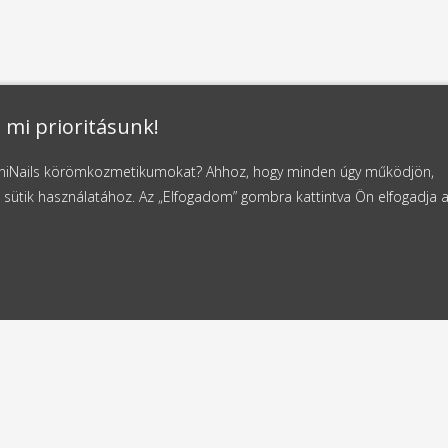
 mi prioritásunk!
NaniNails körömkozmetikumokat? Ahhoz, hogy minden úgy működjön,
 sütik használatához. Az „Elfogadom” gombra kattintva Ön elfogadja 
ldes
Ingyenes szállítás
4 órán belül
11000 Ft-tól