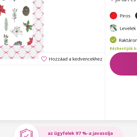
Piros
Levelek
Raktáro
Kézbesítjük k
Hozzáad a kedvencekhez
az ügyfelek 97 %-a javasolja