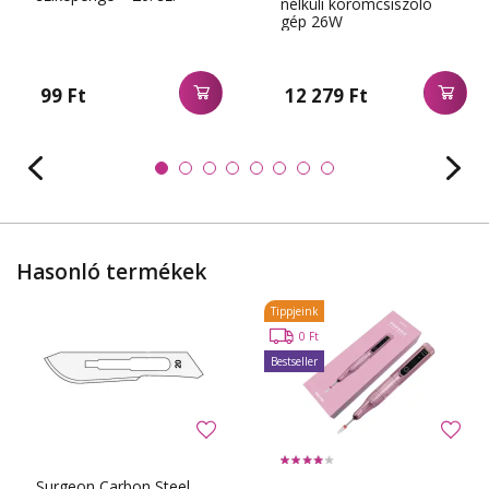
nélküli körömcsiszoló
gép 26W
99 Ft
12 279 Ft
Hasonló termékek
Tippjeink
0 Ft
Bestseller
Surgeon Carbon Steel