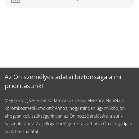
Az Ön személyes adatai biztonsága a mi
prioritásunk!
Még mindig szeretné korlátozások nélkül élvezni a NaniNails
körömkozmetikumokat? Ahhoz, hogy minden úgy működjön,
ahogyan kell, szükségünk van az Ön hozzájárulására a sütik
használatához. Az „Elfogadom” gombra kattintva Ön elfogadja a
sütik használatát.