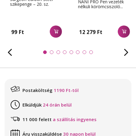
NANI PRO Pen vezeték
szikepenge – 20. sz.
nélküli körömcsiszoló...
99 Ft
12 279 Ft
Postaköltség
1190 Ft-tól
Elküldjük
24 órán belül
11 000 felett
a szállítás ingyenes
Áru visszaküldése
30 napon belül