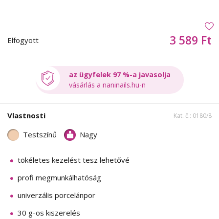
3 589 Ft
Elfogyott
az ügyfelek 97 %-a javasolja
vásárlás a naninails.hu-n
Vlastnosti
Kat. č.: 0180/8
Testszínű
Nagy
tökéletes kezelést tesz lehetővé
profi megmunkálhatóság
univerzális porcelánpor
30 g-os kiszerelés