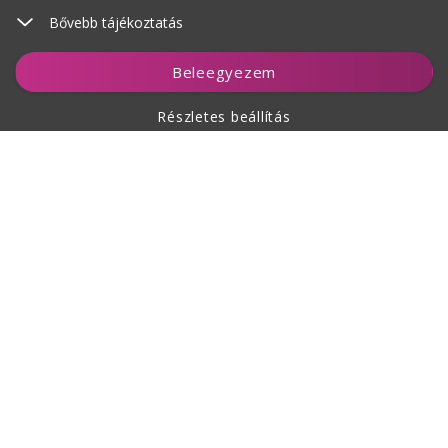
Bővebb tájékoztatás
Figyelés
Beleegyezem
Részletes beállítás
A vásárlásról
Rólunk