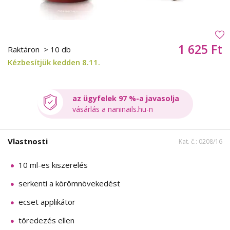
1 625 Ft
Raktáron
> 10 db
Kézbesítjük kedden 8.11.
az ügyfelek 97 %-a javasolja
vásárlás a naninails.hu-n
Vlastnosti
Kat. č.: 0208/16
10 ml-es kiszerelés
serkenti a körömnövekedést
ecset applikátor
töredezés ellen