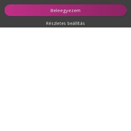
Kosárhoz ad
Beleegyezem
Részletes beállítás
A vásárlásról
Rólunk