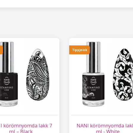
k
Tippjeink
I körömnyomda lakk 7
NANI körömnyomda lak
ml – Black
ml - White