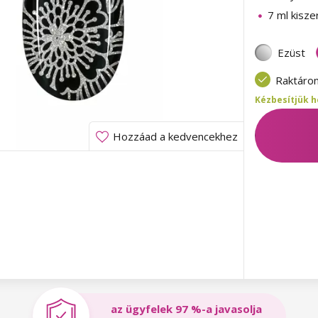
7 ml kisze
Ezüst
Raktáro
Kézbesítjük h
Hozzáad a kedvencekhez
az ügyfelek 97 %-a javasolja