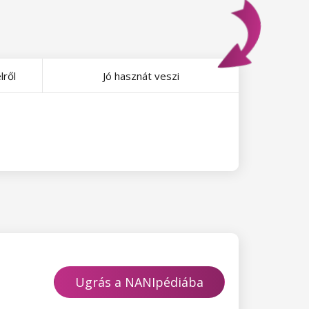
lről
Jó hasznát veszi
Ugrás a NANIpédiába