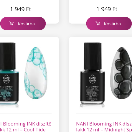
1 949 Ft
1 949 Ft
Kosárba
Kosárba
 Blooming INK díszítő
NANI Blooming INK dísz
akk 12 ml – Cool Tide
lakk 12 ml – Midnight Sp