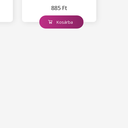
885 Ft
Kosárba