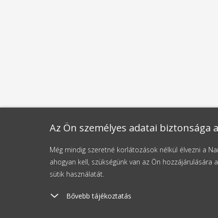
Az Ön személyes adatai biztonsága a
Még mindig szeretné korlátozások nélkül élvezni a 
ahogyan kell, szükségünk van az Ön hozzájárulására a
sütik használatát.
Bővebb tájékoztatás