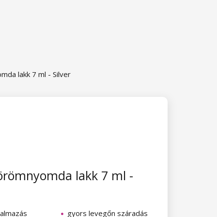
da lakk 7 ml - Silver
örömnyomda lakk 7 ml -
kalmazás
gyors levegőn száradás