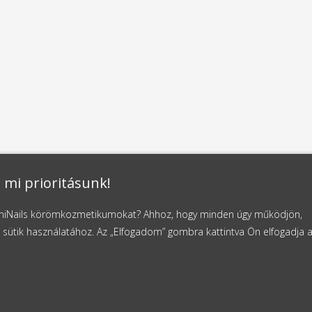
 mi prioritásunk!
NaniNails körömkozmetikumokat? Ahhoz, hogy minden úgy működjön,
 sütik használatához. Az „Elfogadom” gombra kattintva Ön elfogadja 