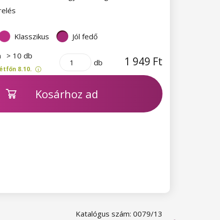
relés
Klasszikus
Jól fedő
n
> 10 db
1 949 Ft
db
étfőn 8.10.
Kosárhoz ad
Katalógus szám: 0079/13