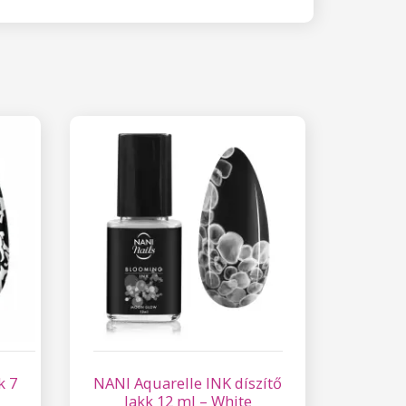
k 7
NANI Aquarelle INK díszítő
lakk 12 ml – White