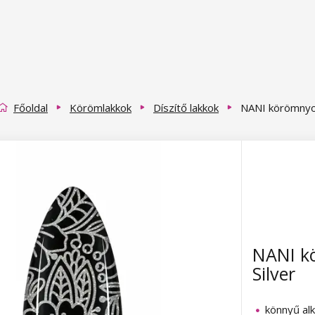
Főoldal
Körömlakkok
Díszítő lakkok
NANI körömnyom
NANI k
Silver
könnyű al