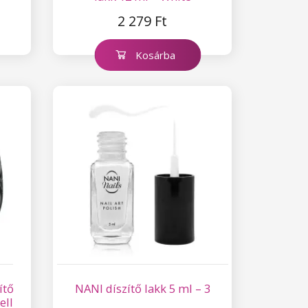
2 279 Ft
Kosárba
ítő
NANI díszítő lakk 5 ml – 3
ell