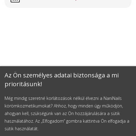
Az Ön személyes adatai biztonsága a mi
prioritásunk!
Még mindig szeretné korlátozások nélkül élvezni a NaniNails
körömkozmetikumokat? Ahhoz, hogy minden úgy működjön,
ahogyan kell, szükségünk van az Ön hozzájárulására a sütik
használatához. Az „Elfogadom” gombra kattintva Ön elfogadja a
sütik használatát.