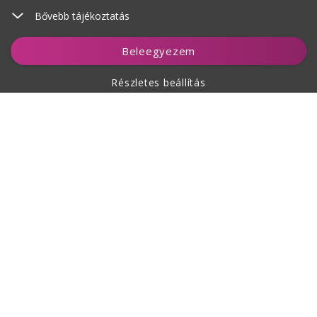
Bővebb tájékoztatás
Kosárhoz ad
Beleegyezem
Részletes beállítás
A vásárlásról
Rólunk