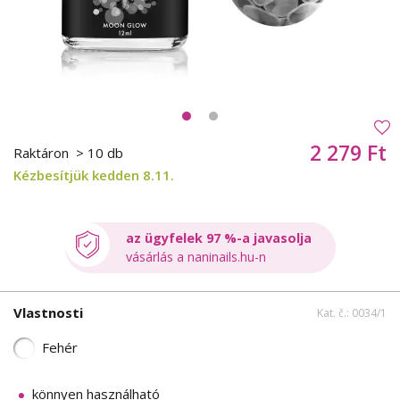
2 279 Ft
Raktáron
> 10 db
Kézbesítjük kedden 8.11.
az ügyfelek 97 %-a javasolja
vásárlás a naninails.hu-n
Vlastnosti
Kat. č.: 0034/1
Fehér
könnyen használható