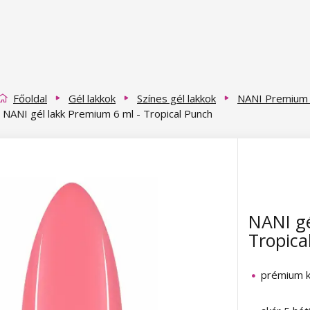
Főoldal
Gél lakkok
Színes gél lakkok
NANI Premium g
NANI gél lakk Premium 6 ml - Tropical Punch
NANI gé
Tropica
prémium k