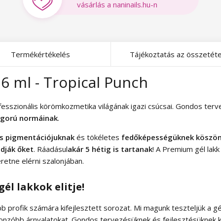
vásárlás a naninails.hu-n
Termékértékelés
Tájékoztatás az összetéte
6 ml - Tropical Punch
rofesszionális körömkozmetika világának igazi csúcsai. Gondos te
igorú normáinak
.
es pigmentációjuknak
és tökéletes
fedőképességüknek köszönh
dják őket
. Ráadásul
akár 5 hétig is tartanak
! A Premium gél lakk
etne elérni szalonjában.
él lakkok elitje!
 profik számára kifejlesztett sorozat. Mi magunk teszteljük a gé
vonzóbb árnyalatokat. Gondos tervezésüknek és fejlesztésüknek 