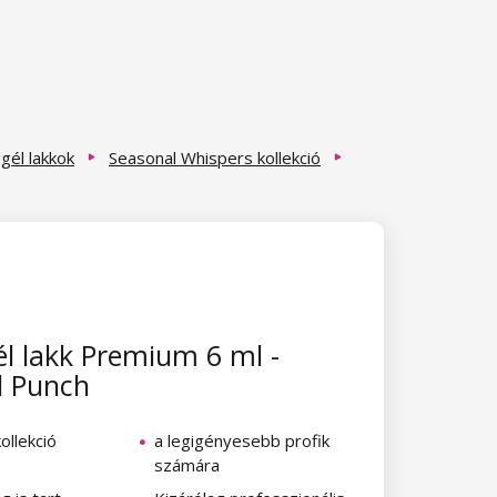
él lakkok
Seasonal Whispers kollekció
l lakk Premium 6 ml -
l Punch
ollekció
a legigényesebb profik
számára