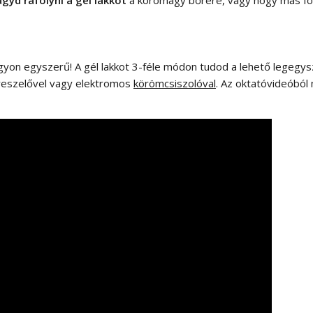
gyon egyszerű! A gél lakkot 3-féle módon tudod a lehető legegysz
reszelővel vagy elektromos
körömcsiszolóval
. Az oktatóvideóból