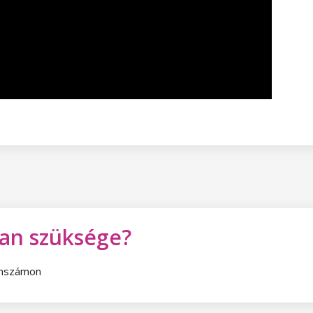
van szüksége?
fonszámon