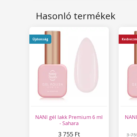
Hasonló termékek
Újdonság
Kedvezm
NANI gél lakk Premium 6 ml
NANI
- Sahara
3 755 Ft
3 75