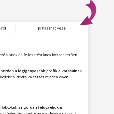
lről
Jó hasznát veszi
rvezésüknek és fejlesztésüknek köszönhetően
etően a legigényesebb profik elvárásainak
 kollekció ideális választás minden olyan
l lakkokat,
szigorúan felügyeljük a
köszönhetően pontosan megfelelnek a profi