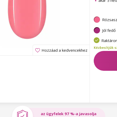
akár 5 héti
Rózsasz
Jól fedő
Raktáro
Kézbesítjük s
Hozzáad a kedvencekhez
az ügyfelek 97 %-a javasolja