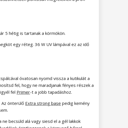
r 5 hétig is tartanak a körmökön.
egköt egy réteg. 36 W UV lámpával ez az idő
cspálcával óvatosan nyomd vissza a kutikulát a
osítsd fel, hogy ne maradjanak fényes részek a
igyél fel
Primer
-t a jobb tapadáshoz.
k. Az önterülő
Extra strong base
pedig kemény
sem.
 ne becsüld alá vagy siesd el a gél lakkok
yadékok érintkezzenek a környező bőrrel.