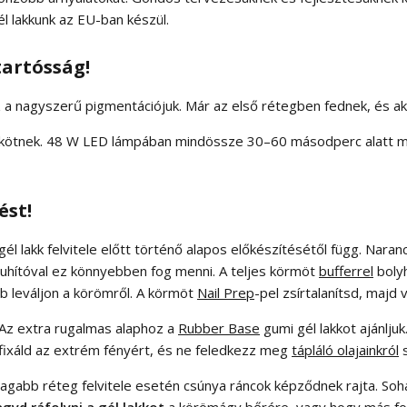
 lakkunk az EU-ban készül.
tartósság!
 a nagyszerű pigmentációjuk. Már az első rétegben fednek, és aká
egkötnek. 48 W LED lámpában mindössze 30–60 másodperc alatt m
ést!
l lakk felvitele előtt történő alapos előkészítésétől függ. Naran
hítóval ez könnyebben fog menni. A teljes körmöt
bufferrel
bolyh
bb leváljon a körömről. A körmöt
Nail Prep
-pel zsírtalanítsd, majd v
 Az extra rugalmas alaphoz a
Rubber Base
gumi gél lakkot ajánlju
 fixáld az extrém fényért, és ne feledkezz meg
tápláló olajainkról
tagabb réteg felvitele esetén csúnya ráncok képződnek rajta. Soha
gyd ráfolyni a gél lakkot
a körömágy bőrére, vagy hogy más fol