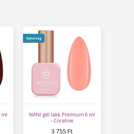
Újdonság
 ml
NANI gél lakk Premium 6 ml
- Coraline
3 755 Ft