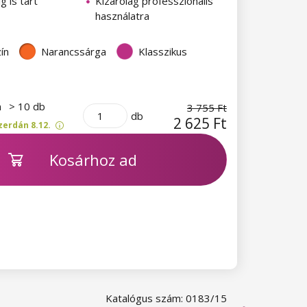
g is tart
Kizárólag professzionális
használatra
ín
Narancssárga
Klasszikus
n
> 10 db
3 755 Ft
db
2 625 Ft
zerdán 8.12.
Kosárhoz ad
Katalógus szám: 0183/15