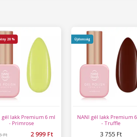
ény
20 %
Újdonság
 gél lakk Premium 6 ml
NANI gél lakk Premium 6
- Primrose
- Truffle
2 999 Ft
3 755 Ft
5 Ft