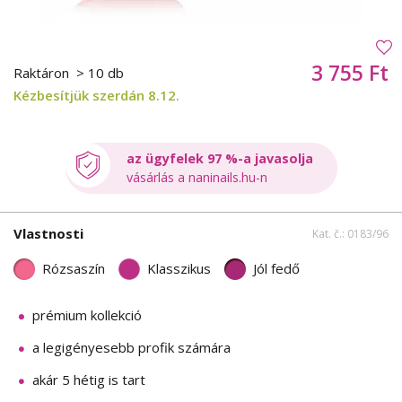
3 755 Ft
Raktáron
> 10 db
Kézbesítjük szerdán 8.12.
az ügyfelek 97 %-a javasolja
vásárlás a naninails.hu-n
Vlastnosti
Kat. č.: 0183/96
Rózsaszín
Klasszikus
Jól fedő
prémium kollekció
a legigényesebb profik számára
akár 5 hétig is tart