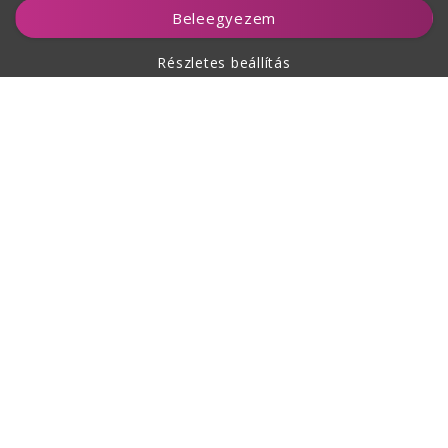
Kosárhoz ad
Beleegyezem
Részletes beállítás
A vásárlásról
Rólunk
Kapcsolat