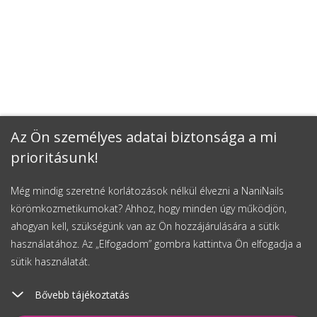
Az Ön személyes adatai biztonsága a mi
prioritásunk!
Még mindig szeretné korlátozások nélkül élvezni a NaniNails
körömkozmetikumokat? Ahhoz, hogy minden úgy működjön,
ahogyan kell, szükségünk van az Ön hozzájárulására a sütik
használatához. Az „Elfogadom” gombra kattintva Ön elfogadja a
sütik használatát.
Bővebb tájékoztatás