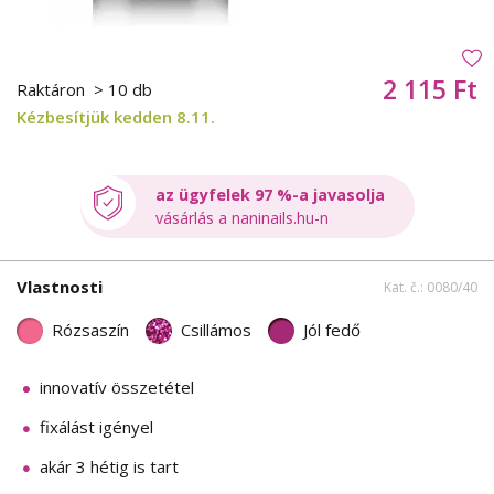
2 115 Ft
Raktáron
> 10 db
Kézbesítjük kedden 8.11.
az ügyfelek 97 %-a javasolja
vásárlás a naninails.hu-n
Vlastnosti
Kat. č.: 0080/40
Rózsaszín
Csillámos
Jól fedő
innovatív összetétel
fixálást igényel
akár 3 hétig is tart