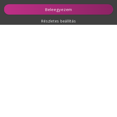
Kosárhoz ad
Beleegyezem
Részletes beállítás
A vásárlásról
Rólunk