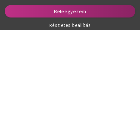
Kosárhoz ad
Beleegyezem
Részletes beállítás
A vásárlásról
Rólunk