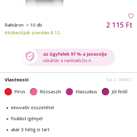
2 115 Ft
Raktáron
> 10 db
Kézbesítjük szerdán 8.12.
az ügyfelek 97 %-a javasolja
vásárlás a naninails.hu-n
Vlastnosti
Kat. č.: 0080/17
Piros
Rózsaszín
Klasszikus
Jól fedő
innovatív összetétel
fixálást igényel
akár 3 hétig is tart