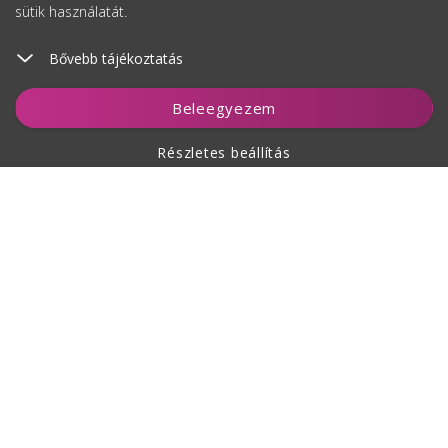
sütik használatát.
Bővebb tájékoztatás
Kosárhoz ad
Beleegyezem
Részletes beállítás
A vásárlásról