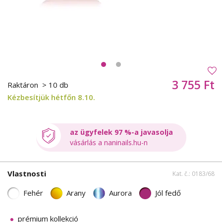
3 755 Ft
Raktáron
> 10 db
Kézbesítjük hétfőn 8.10.
az ügyfelek 97 %-a javasolja
vásárlás a naninails.hu-n
Vlastnosti
Kat. č.: 0183/68
Fehér
Arany
Aurora
Jól fedő
prémium kollekció