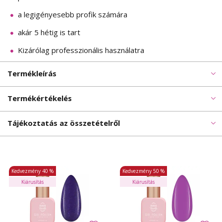
a legigényesebb profik számára
akár 5 hétig is tart
Kizárólag professzionális használatra
Termékleírás
Termékértékelés
Tájékoztatás az összetételről
Kedvezmény
40 %
Kedvezmény
50 %
Kiárusítás
Kiárusítás