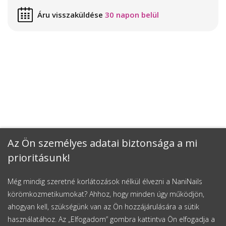
Áru visszaküldése
30 napon belül
Az Ön személyes adatai biztonsága a mi
prioritásunk!
Még mindig szeretné korlátozások nélkül élvezni a NaniNails
körömkozmetikumokat? Ahhoz, hogy minden úgy működjön,
ahogyan kell, szükségünk van az Ön hozzájárulására a sütik
használatához. Az „Elfogadom” gombra kattintva Ön elfogadja a