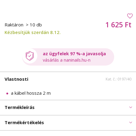
1 625 Ft
Raktáron
> 10 db
Kézbesítjük szerdán 8.12.
az ügyfelek 97 %-a javasolja
vásárlás a naninails.hu-n
Vlastnosti
Kat. č.: 0197/40
a kábel hossza 2 m
Termékleírás
Termékértékelés