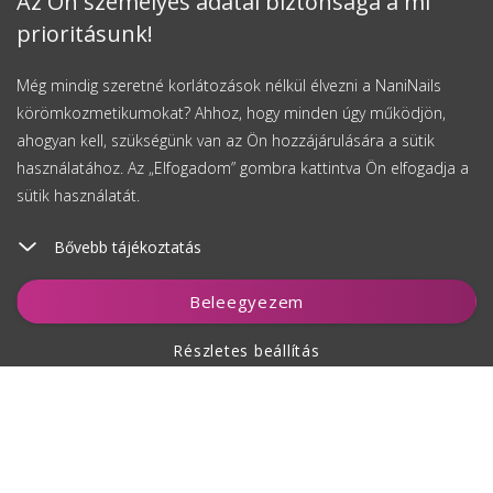
Az Ön személyes adatai biztonsága a mi
prioritásunk!
Még mindig szeretné korlátozások nélkül élvezni a NaniNails
körömkozmetikumokat? Ahhoz, hogy minden úgy működjön,
ahogyan kell, szükségünk van az Ön hozzájárulására a sütik
használatához. Az „Elfogadom” gombra kattintva Ön elfogadja a
sütik használatát.
Bővebb tájékoztatás
Kosárhoz ad
Beleegyezem
Részletes beállítás