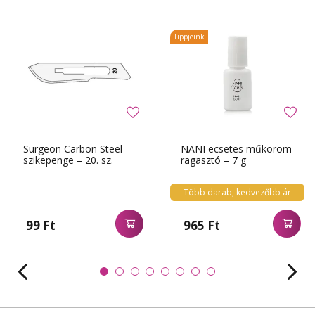
Tippjeink
Surgeon Carbon Steel
NANI ecsetes műköröm
szikepenge – 20. sz.
ragasztó – 7 g
Több darab, kedvezőbb ár
99 Ft
965 Ft