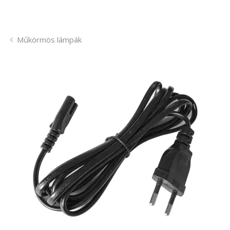
Műkörmös lámpák