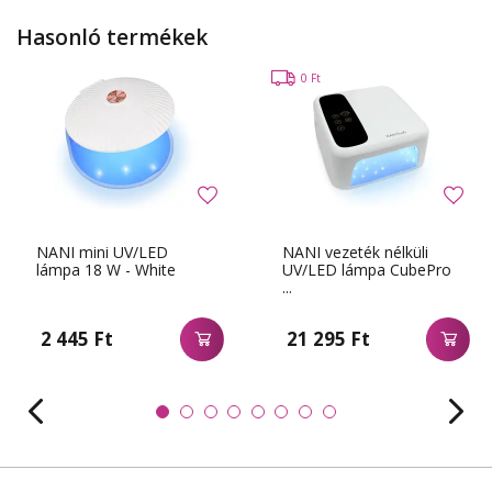
Hasonló termékek
0 Ft
NANI mini UV/LED
NANI vezeték nélküli
lámpa 18 W - White
UV/LED lámpa CubePro
...
2 445 Ft
21 295 Ft