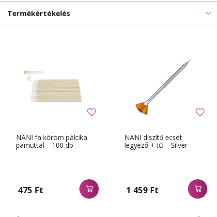
Termékértékelés
NANI fa köröm pálcika
NANI díszítő ecset
pamuttal – 100 db
legyező + tű – Silver
475 Ft
1 459 Ft