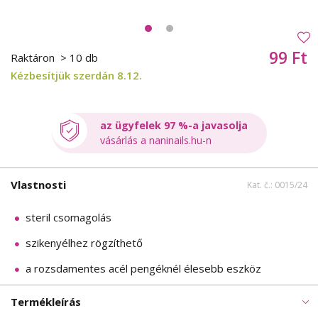
99 Ft
Raktáron
> 10 db
Kézbesítjük szerdán 8.12.
az ügyfelek 97 %-a javasolja
vásárlás a naninails.hu-n
Vlastnosti
Kat. č.: 0015/24
steril csomagolás
szikenyélhez rögzíthető
a rozsdamentes acél pengéknél élesebb eszköz
Termékleírás