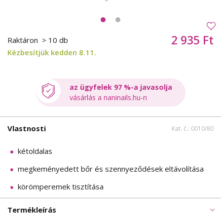
2 935 Ft
Raktáron
> 10 db
Kézbesítjük kedden 8.11.
az ügyfelek 97 %-a javasolja
vásárlás a naninails.hu-n
Vlastnosti
Kat. č.: 0010/80
kétoldalas
megkeményedett bőr és szennyeződések eltávolítása
körömperemek tisztítása
Termékleírás