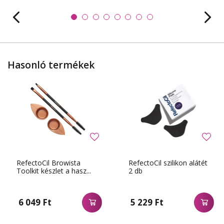
Hasonló termékek
RefectoCil Browista
RefectoCil szilikon alátét
Toolkit készlet a hasz...
2 db
6 049 Ft
5 229 Ft