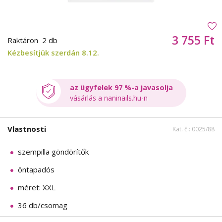
3 755 Ft
Raktáron
2 db
Kézbesítjük szerdán 8.12.
az ügyfelek 97 %-a javasolja
vásárlás a naninails.hu-n
Vlastnosti
Kat. č.: 0025/88
szempilla göndörítők
öntapadós
méret: XXL
36 db/csomag