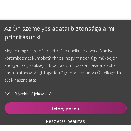
Az Ön személyes adatai biztonsága a mi
prioritásunk!
Még mindig szeretné korlátozások nélkül élvezni a NaniNails
körömkozmetikumokat? Ahhoz, hogy minden úgy működjön,
ahogyan kell, szükségünk van az Ön hozzájárulására a sütik
használatához. Az „Elfogadom” gombra kattintva Ön elfogadja a
sütik használatát.
Bővebb tájékoztatás
Kosárhoz ad
Beleegyezem
Részletes beállítás