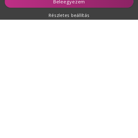
Beleegyezem
Részletes beállítás
A vásárlásról
Rólunk
Kapcsolat