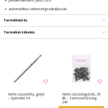
pedálműködést jelző LED
automatikus sebességszabályozás
Termékleírás
Termékértékelés
NANI csiszolófej, golyó
NANI csiszológyűrűk, 20
– Gyémánt 04
db – Szemcsesűrűség:
240