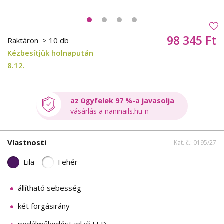
98 345 Ft
Raktáron
> 10 db
Kézbesítjük holnapután
8.12.
az ügyfelek 97 %-a javasolja
vásárlás a naninails.hu-n
Vlastnosti
Kat. č.: 0195/27
Lila
Fehér
állítható sebesség
két forgásirány