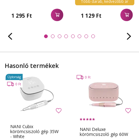
Több darab, kedvezőbb ár
1 295 Ft
1 129 Ft
Hasonló termékek
Újdonság
0 Ft
0 Ft
NANI Cubix
NANI Deluxe
körömcsiszoló gép 35W
körömcsiszoló gép 60W
- White