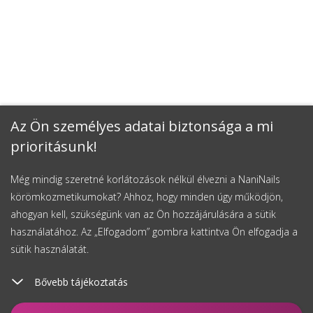
Az Ön személyes adatai biztonsága a mi
prioritásunk!
Még mindig szeretné korlátozások nélkül élvezni a NaniNails
körömkozmetikumokat? Ahhoz, hogy minden úgy működjön,
ahogyan kell, szükségünk van az Ön hozzájárulására a sütik
használatához. Az „Elfogadom” gombra kattintva Ön elfogadja a
sütik használatát.
Bővebb tájékoztatás
Kosárhoz ad