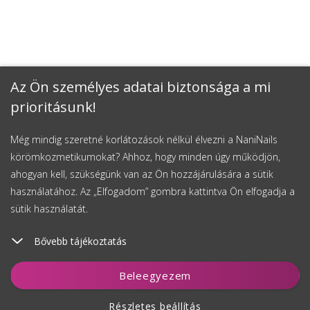
Az Ön személyes adatai biztonsága a mi
prioritásunk!
Még mindig szeretné korlátozások nélkül élvezni a NaniNails
körömkozmetikumokat? Ahhoz, hogy minden úgy működjön,
ahogyan kell, szükségünk van az Ön hozzájárulására a sütik
használatához. Az „Elfogadom” gombra kattintva Ön elfogadja a
sütik használatát.
Bővebb tájékoztatás
Kosárhoz ad
Beleegyezem
Részletes beállítás