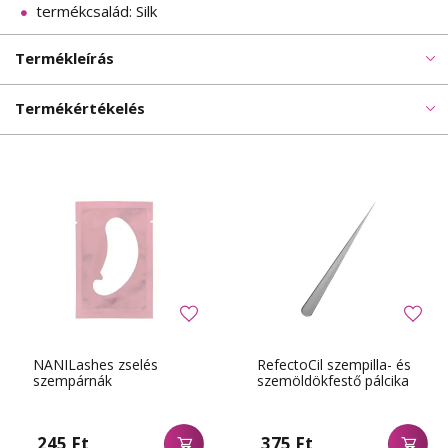
termékcsalád: Silk
Termékleírás
Termékértékelés
NANILashes zselés
RefectoCil szempilla- és
szempárnák
szemöldökfestő pálcika
245 Ft
375 Ft