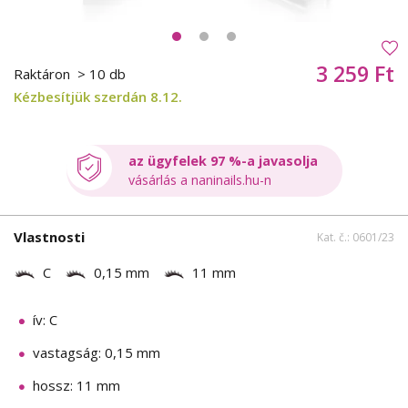
3 259 Ft
Raktáron
> 10 db
Kézbesítjük szerdán 8.12.
az ügyfelek 97 %-a javasolja
vásárlás a naninails.hu-n
Vlastnosti
Kat. č.: 0601/23
C
0,15 mm
11 mm
ív: C
vastagság: 0,15 mm
hossz: 11 mm