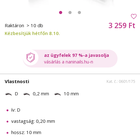
3 259 Ft
Raktáron
> 10 db
Kézbesítjük hétfőn 8.10.
az ügyfelek 97 %-a javasolja
vásárlás a naninails.hu-n
Vlastnosti
Kat. č.: 0601/175
D
0,2 mm
10 mm
ív: D
vastagság: 0,20 mm
hossz: 10 mm