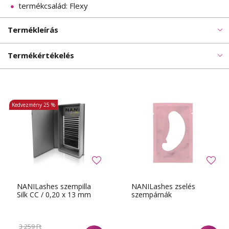
termékcsalád: Flexy
Termékleírás
Termékértékelés
Kedvezmény
25 %
NANILashes szempilla
NANILashes zselés
Silk CC / 0,20 x 13 mm
szempárnák
3 259 Ft