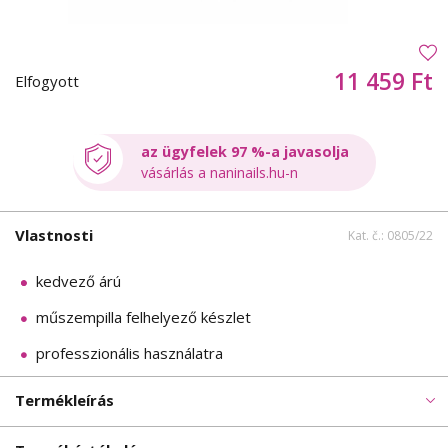
11 459 Ft
Elfogyott
az ügyfelek 97 %-a javasolja
vásárlás a naninails.hu-n
Vlastnosti
Kat. č.: 0805/22
kedvező árú
műszempilla felhelyező készlet
professzionális használatra
Termékleírás