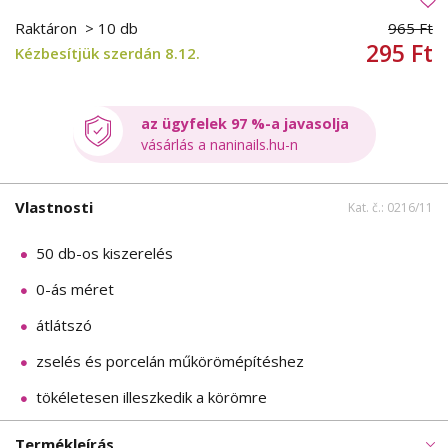
Raktáron
> 10 db
965 Ft
295 Ft
Kézbesítjük szerdán 8.12.
az ügyfelek 97 %-a javasolja
vásárlás a naninails.hu-n
Vlastnosti
Kat. č.: 0216/11
50 db-os kiszerelés
0-ás méret
átlátszó
zselés és porcelán műkörömépítéshez
tökéletesen illeszkedik a körömre
Termékleírás