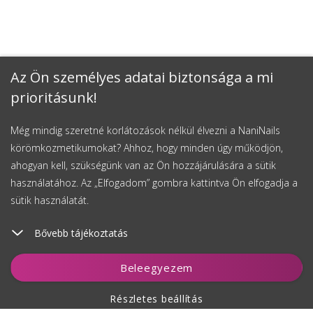
Az Ön személyes adatai biztonsága a mi
prioritásunk!
Még mindig szeretné korlátozások nélkül élvezni a NaniNails
körömkozmetikumokat? Ahhoz, hogy minden úgy működjön,
ahogyan kell, szükségünk van az Ön hozzájárulására a sütik
használatához. Az „Elfogadom” gombra kattintva Ön elfogadja a
sütik használatát.
Bővebb tájékoztatás
Kosárhoz ad
Beleegyezem
Részletes beállítás