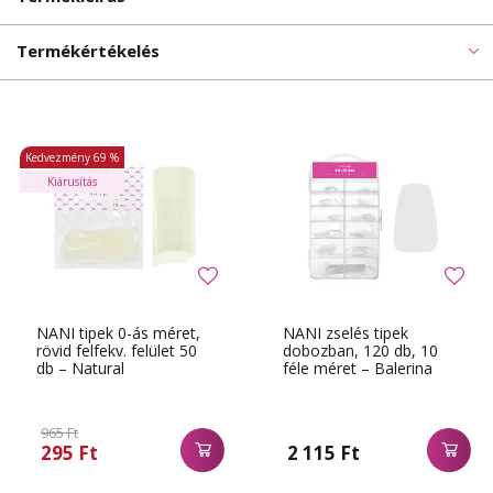
Termékértékelés
Kedvezmény
69 %
Kiárusítás
NANI tipek 0-ás méret,
NANI zselés tipek
rövid felfekv. felület 50
dobozban, 120 db, 10
db – Natural
féle méret – Balerina
Clear, extra rövid
965 Ft
295 Ft
2 115 Ft