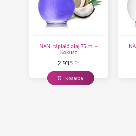
NANI tápláló olaj 75 ml –
NAN
Kókusz
2 935 Ft
Kosárba