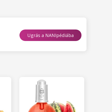
Ugrás a NANIpédiába