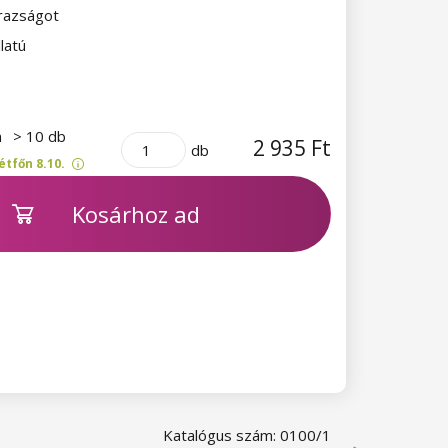
razságot
llatú
n
> 10 db
2 935 Ft
db
étfőn 8.10.
Kosárhoz ad
Katalógus szám: 0100/1