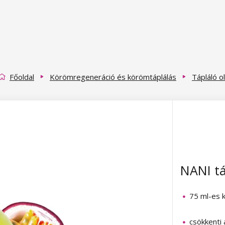
Főoldal
Körömregeneráció és körömtáplálás
Tápláló o
NANI tá
75 ml-es 
csökkenti 