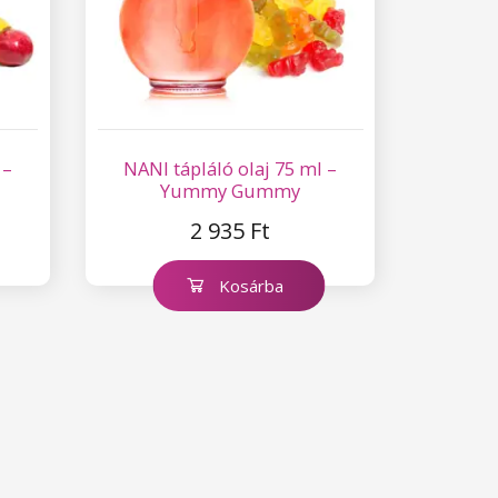
 –
NANI tápláló olaj 75 ml –
Yummy Gummy
2 935 Ft
Kosárba