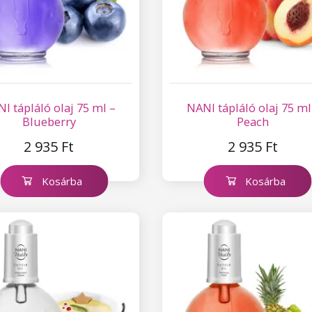
I tápláló olaj 75 ml –
NANI tápláló olaj 75 ml
Blueberry
Peach
2 935 Ft
2 935 Ft
Kosárba
Kosárba