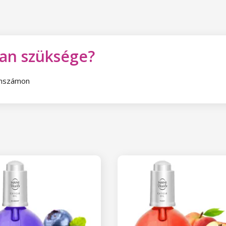
van szüksége?
fonszámon