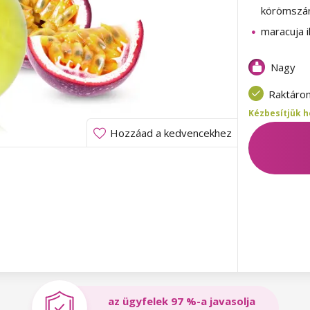
körömszá
maracuja i
Nagy
Raktáro
Kézbesítjük h
Hozzáad a kedvencekhez
az ügyfelek 97 %-a javasolja