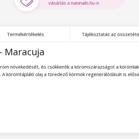
vásárlás a naninails.hu-n
Termékértékelés
Tájékoztatás az összetéte
 - Maracuja
köröm növekedését, és csökkentik a körömszárazságot a körömla
. A körömtápláló olaj a töredező körmök regenerálódását is előseg