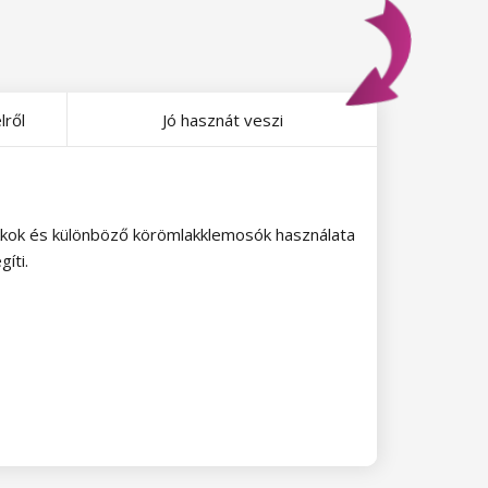
lről
Jó hasznát veszi
kkok és különböző körömlakklemosók használata
íti.