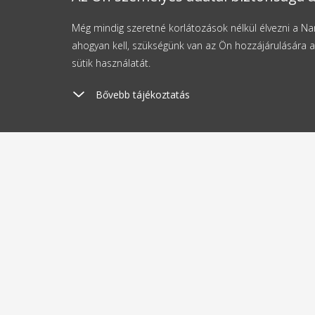
Még mindig szeretné korlátozások nélkül élvezni a 
ahogyan kell, szükségünk van az Ön hozzájárulására a
sütik használatát.
Bővebb tájékoztatás
Szállítási költség
Kü
1190 Ft-tól
2
A vásárlásról
Rólun
Szállítás és fizetés
Blog
Activita