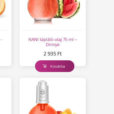
 -
NANI tápláló olaj 75 ml –
Dinnye
2 935 Ft
Kosárba