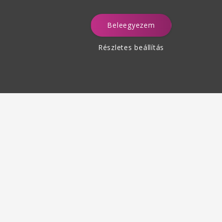
Beleegyezem
a
Részletes beállítás
Termékek visszaküldése
des 30 napon belül