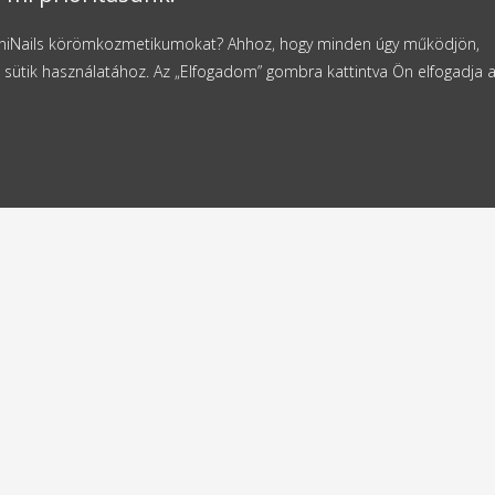
NaniNails körömkozmetikumokat? Ahhoz, hogy minden úgy működjön,
 sütik használatához. Az „Elfogadom” gombra kattintva Ön elfogadja 
ldes
Ingyenes szállítás
4 órán belül
11000 Ft-tól
k
Kapcsolat
NaniNails s.r.o.
tea caritabilă