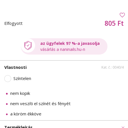
805 Ft
Elfogyott
az ügyfelek 97 %-a javasolja
vásárlás a naninails.hu-n
Vlastnosti
Kat. č.: 0040/4
Színtelen
nem kopik
nem veszíti el színét és fényét
a köröm ékköve
Termékleírás