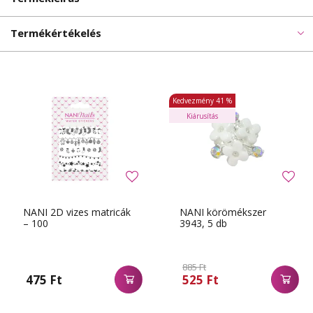
Termékértékelés
Kedvezmény
41 %
Kiárusítás
NANI 2D vizes matricák
NANI körömékszer
– 100
3943, 5 db
885 Ft
475 Ft
525 Ft